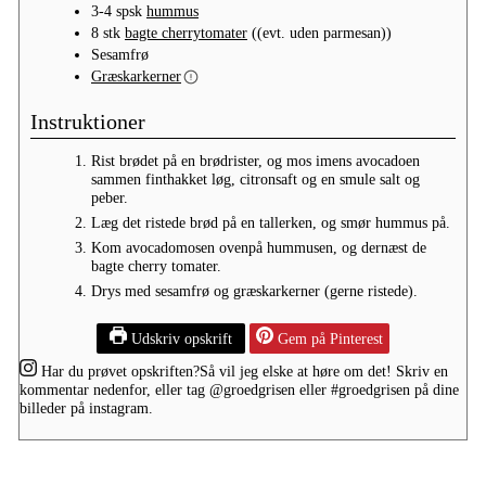
3-4
spsk
hummus
8
stk
bagte cherrytomater
((evt. uden parmesan))
Sesamfrø
Græskarkerner
Instruktioner
Rist brødet på en brødrister, og mos imens avocadoen
sammen finthakket løg, citronsaft og en smule salt og
peber.
Læg det ristede brød på en tallerken, og smør hummus på.
Kom avocadomosen ovenpå hummusen, og dernæst de
bagte cherry tomater.
Drys med sesamfrø og græskarkerner (gerne ristede).
Udskriv opskrift
Gem på Pinterest
Har du prøvet opskriften?
Så vil jeg elske at høre om det! Skriv en
kommentar nedenfor, eller tag
@groedgrisen
eller
#groedgrisen
på dine
billeder på instagram.