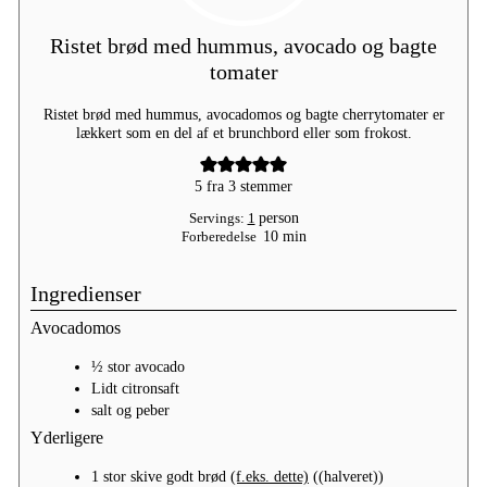
Ristet brød med hummus, avocado og bagte
tomater
Ristet brød med hummus, avocadomos og bagte cherrytomater er
lækkert som en del af et brunchbord eller som frokost.
5
fra
3
stemmer
Servings:
1
person
minutter
Forberedelse
10
min
Ingredienser
Avocadomos
½
stor
avocado
Lidt
citronsaft
salt og peber
Yderligere
1
stor skive godt brød
(f.eks. dette)
((halveret))