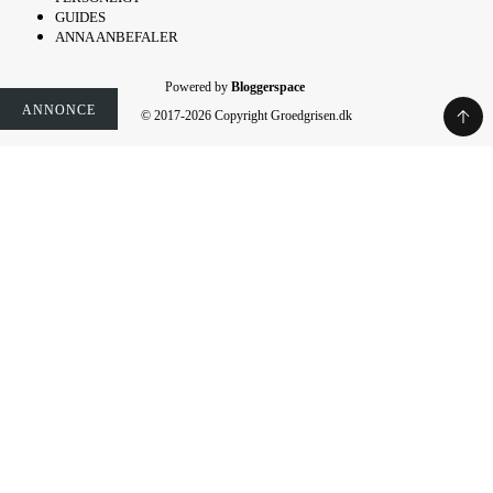
GUIDES
ANNA ANBEFALER
Powered by
Bloggerspace
ANNONCE
ANNONCE
© 2017-2026 Copyright Groedgrisen.dk
Rate This Recipe
Your vote: