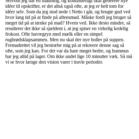
Selvom jeg har en madblog, og kontinuerligt skal generere nye
idéer til opskrifter, er det altså også ofte, at jeg er helt tom for
idéer selv. Som da jeg stod nede i Netto i går, og brugte gud ved
hvor lang tid på at finde på aftensmad. Måske fordi jeg bruger så
meget tid på at tænke på mad? Hvem ved. Ikke desto mindre, så
resulterer det ikke så sjældent i, at jeg spiser en virkelig kedelig
frokost. Ofte havregryn med mælk eller en simpel
rugbrødsklapsammen. Men nu skal der nye boller på suppen.
Fremadrettet vil jeg bestræbe mig på at rekreere denne sag så
ofte, som jeg kan. For det var da bare meget bedre, og hummus
har jeg altid på lager. Om ikke andet lige 10 minutter væk. Så må
vi se hvor længe den vision varer i travle perioder.