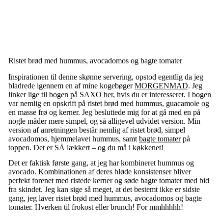
Ristet brød med hummus, avocadomos og bagte tomater
Inspirationen til denne skønne servering, opstod egentlig da jeg
bladrede igennem en af mine kogebøger
MORGENMAD
. Jeg
linker lige til bogen på SAXO
her
, hvis du er interesseret. I bogen
var nemlig en opskrift på ristet brød med hummus, guacamole og
en masse frø og kerner. Jeg besluttede mig for at gå med en på
nogle måder mere simpel, og så alligevel udvidet version. Min
version af anretningen består nemlig af ristet brød, simpel
avocadomos, hjemmelavet hummus, samt
bagte tomater
på
toppen. Det er SÅ lækkert – og du må i køkkenet!
Det er faktisk første gang, at jeg har kombineret hummus og
avocado. Kombinationen af deres bløde konsistenser bliver
perfekt forenet med ristede kerner og søde bagte tomater med bid
fra skindet. Jeg kan sige så meget, at det bestemt ikke er sidste
gang, jeg laver ristet brød med hummus, avocadomos og bagte
tomater. Hverken til frokost eller brunch! For mmhhhhh!