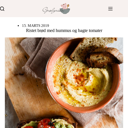
Fortsæt
til
indhold
15. MARTS 2019
Ristet brød med hummus og bagte tomater