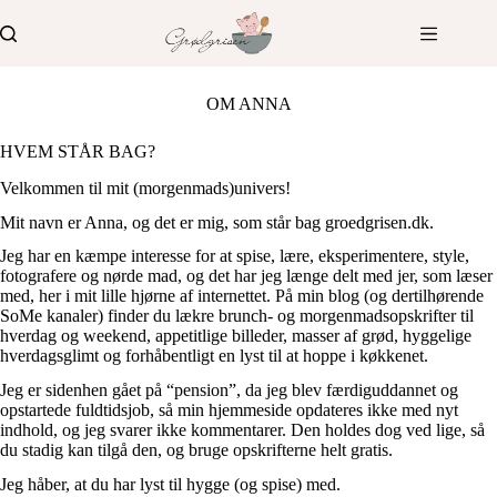
Fortsæt
til
indhold
OM ANNA
HVEM STÅR BAG?
Velkommen til mit (morgenmads)univers!
Mit navn er Anna, og det er mig, som står bag groedgrisen.dk.
Jeg har en kæmpe interesse for at spise, lære, eksperimentere, style,
fotografere og nørde mad, og det har jeg længe delt med jer, som læser
med, her i mit lille hjørne af internettet. På min blog (og dertilhørende
SoMe kanaler) finder du lækre brunch- og morgenmadsopskrifter til
hverdag og weekend, appetitlige billeder, masser af grød, hyggelige
hverdagsglimt og forhåbentligt en lyst til at hoppe i køkkenet.
Jeg er sidenhen gået på “pension”, da jeg blev færdiguddannet og
opstartede fuldtidsjob, så min hjemmeside opdateres ikke med nyt
indhold, og jeg svarer ikke kommentarer. Den holdes dog ved lige, så
du stadig kan tilgå den, og bruge opskrifterne helt gratis.
Jeg håber, at du har lyst til hygge (og spise) med.