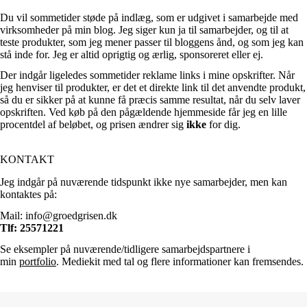
Du vil sommetider støde på indlæg, som er udgivet i samarbejde med
virksomheder på min blog. Jeg siger kun ja til samarbejder, og til at
teste produkter, som jeg mener passer til bloggens ånd, og som jeg kan
stå inde for. Jeg er altid oprigtig og ærlig, sponsoreret eller ej.
Der indgår ligeledes sommetider reklame links i mine opskrifter. Når
jeg henviser til produkter, er det et direkte link til det anvendte produkt,
så du er sikker på at kunne få præcis samme resultat, når du selv laver
opskriften. Ved køb på den pågældende hjemmeside får jeg en lille
procentdel af beløbet, og prisen ændrer sig
ikke
for dig.
KONTAKT
Jeg indgår på nuværende tidspunkt ikke nye samarbejder, men kan
kontaktes på:
Mail:
info@groedgrisen.dk
Tlf: 25571221
Se eksempler på nuværende/tidligere samarbejdspartnere i
min
portfolio
. Mediekit med tal og flere informationer kan fremsendes.