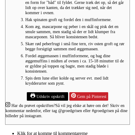
en form for "båd" til fyldet. Gerne træk det op, så det går
lidt op over kanten, da det trækker sig ned, når det
kommer i ovnen.
Hak spinaten groft og fordel den i muffinformene.
Kom æg, mascarpone og peber i en skål og pisk det en
smule sammen, men stadig så der er lidt klumper fra
mascarponen. Så bliver konsistensen bedst.
Skær rød peberfrugt i små fine tern, riv osten groft og rør
begge forsigtigt sammen med æggemassen.
Fordel æggemassen i muffinformene, og bag dine
æggemuffins i midten af ovnen i ca. 15-18 minutter til de
er gyldne på toppen og bagte, men stadig bløde i
konsistensen.
Spis dem lune eller kolde og server evt. med lidt
krydderurter som pynt.
Udskriv opskrift
Gem på Pinterest
Har du prøvet opskriften?
Så vil jeg elske at høre om det! Skriv en
kommentar nedenfor, eller tag
@groedgrisen
eller
#groedgrisen
på dine
billeder på instagram.
Klik for at komme til kommentarerne