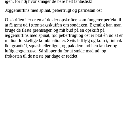
igen, for nøj hvor smager de bare helt fantastisk!
Æggemuffins med spinat, peberfrugt og parmesan ost
Opskriften her er en af de der opskrifter, som fungerer perfekt til
at få tømt ud i grøntsagsskuffen om søndagen. Egentlig kan man
bruge de fleste grøntsager, og mit bud på en opskrift på
æggemuffins med spinat, rød peberfrugt og ost er blot én ud af en
million forskellige kombinationer. Svits lidt løg og kom i, finthak
lidt grøntkål, squash eller lign., og pak dem ind i en lækker og
luftig æggemasse. Så slipper du for at smide mad ud, og
frokosten til de næste par dage er reddet!