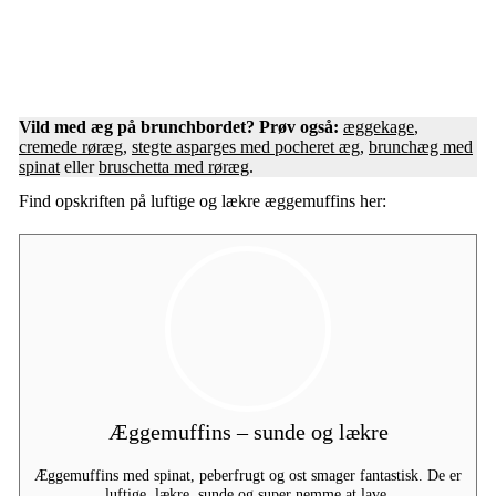
Vild med
æg
på brunchbordet? Prøv også:
æggekage
,
cremede røræg
,
stegte asparges med pocheret æg
,
brunchæg med
spinat
eller
bruschetta med røræg
.
Find opskriften på luftige og lækre æggemuffins her:
Æggemuffins – sunde og lækre
Æggemuffins med spinat, peberfrugt og ost smager fantastisk. De er
luftige, lækre, sunde og super nemme at lave.