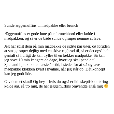
Sunde æggemuffins til madpakke eller brunch
Æggemuffins er gode lune på et brunchbord eller kolde i
madpakken, og så er de både sunde og super nemme at lave.
Jeg har spist dem på min madpakke de sidste par uger, og foruden
at smage super dejligt med en skive rugbrød til, så er det også helt
genialt så hurtigt de kan trylles til en lækker madpakke. Så kan
jeg sove 10 min længere de dage, hvor jeg skal pendle til
Sjælland i praktik det næste års tid, i stedet for at stå og lave
madpakke klokken kvart i kvalme, når jeg står op. Dét koncept
kan jeg godt lide.
Giv dem et skud! Og hey – hvis du også er lidt skeptisk omkring
kolde æg, så tro mig, de her æggemuffins omvendte altså mig