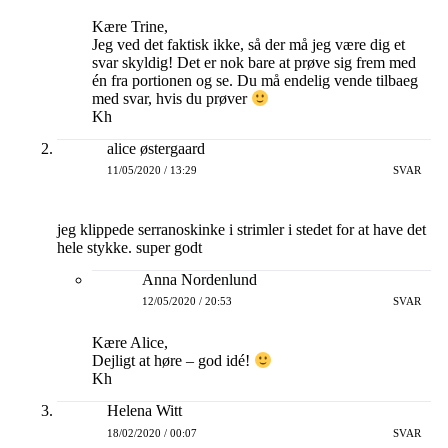
Kære Trine,
Jeg ved det faktisk ikke, så der må jeg være dig et
svar skyldig! Det er nok bare at prøve sig frem med
én fra portionen og se. Du må endelig vende tilbaeg
med svar, hvis du prøver
Kh
alice østergaard
11/05/2020 / 13:29
SVAR
jeg klippede serranoskinke i strimler i stedet for at have det
hele stykke. super godt
Anna Nordenlund
12/05/2020 / 20:53
SVAR
Kære Alice,
Dejligt at høre – god idé!
Kh
Helena Witt
18/02/2020 / 00:07
SVAR