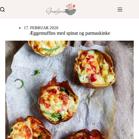
Fortsæt
til
indhold
17. FEBRUAR 2020
Æggemuffins med spinat og parmaskinke