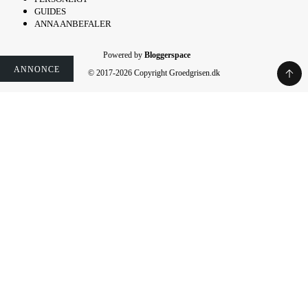
GUIDES
ANNA ANBEFALER
Powered by
Bloggerspace
ANNONCE
ANNONCE
ANNONCE
© 2017-2026 Copyright Groedgrisen.dk
Rate This Recipe
Your vote: