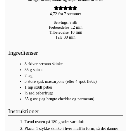
4,72
fra
7
stemmer
Servings:
8
stk
minutter
Forberedelse
12
min
minutter
Tilberedelse
18
min
minutter
I alt
30
min
Ingredienser
8
skiver
serrano skinke
35
g
spinat
7
æg
3
store spsk
mascarpone
(eller 4 spsk fløde)
1
nip
stødt peber
½
rød
peberfrugt
35
g
ost
(jeg brugte cheddar og parmesan)
Instruktioner
Tænd ovnen på 180 grader varmluft.
Placer 1 stykke skinke i hver muffin form, så det danner