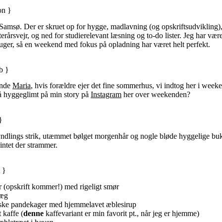
on }
amsø. Der er skruet op for hygge, madlavning (og opskriftsudvikling), 
erårsvejr, og ned for studierelevant læsning og to-do lister. Jeg har være
uger, så en weekend med fokus på opladning har været helt perfekt.
b }
inde
Maria
, hvis forældre ejer det fine sommerhus, vi indtog her i wee
å hyggeglimt på min story på
Instagram
her over weekenden?
}
 yndlings strik, utæmmet bølget morgenhår og nogle bløde hyggelige buk
intet der strammer.
 }
 (opskrift kommer!) med rigeligt smør
 æg
ke pandekager
med hjemmelavet æblesirup
 kaffe (
denne
kaffevariant er min favorit pt., når jeg er hjemme)