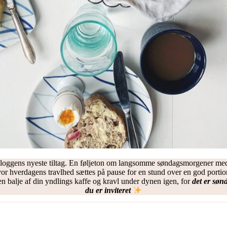
loggens nyeste tiltag. En føljeton om langsomme søndagsmorgener me
vor hverdagens travlhed sættes på pause for en stund over en god port
n balje af din yndlings kaffe og kravl under dynen igen, for
det er søn
du er inviteret