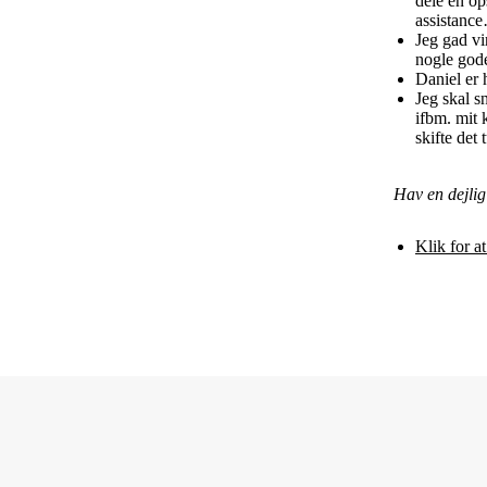
dele en op
assistanc
Jeg gad vi
nogle gode
Daniel er 
Jeg skal s
ifbm. mit 
skifte det
Hav en dejlig
Klik for 