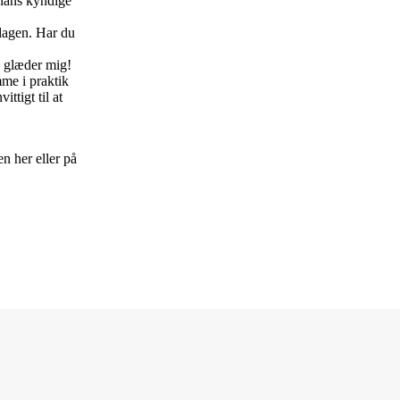
 hans kyndige
rdagen. Har du
g glæder mig!
mme i praktik
ttigt til at
 her eller på