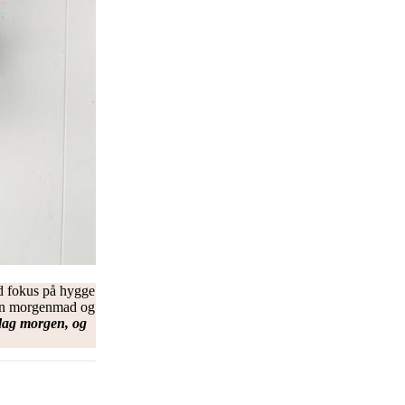
d fokus på hygge
ion morgenmad og
dag morgen, og