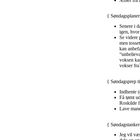
Æbler fra 
{ Søndagsplaner
Senere i d
igen, hvor
Se videre 
men tosse
kan anbefal
“unbelieva
voksen ka
vokser fra
{ Søndagsprep t
Indhente (
Få tømt ud
Roskilde f
Lave
mand
{ Søndagstanker
Jeg vil væ