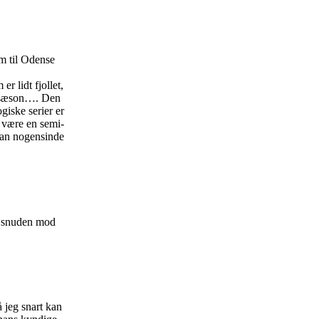
em til Odense
r lidt fjollet,
e sæson…. Den
ogiske serier er
t være en semi-
man nogensinde
er snuden mod
 jeg snart kan