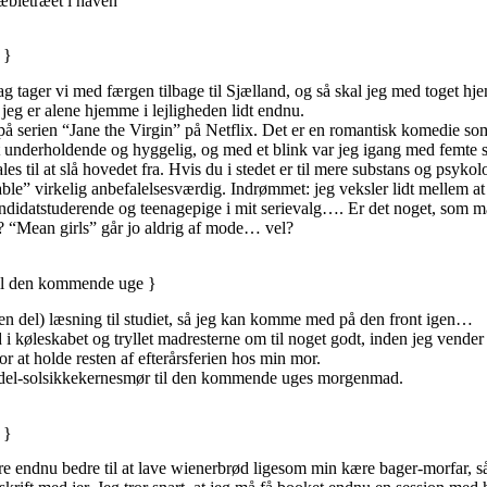
æbletræet i haven
 }
ag tager vi med færgen tilbage til Sjælland, og så skal jeg med toget hj
 jeg er alene hjemme i lejligheden lidt endnu.
på serien “Jane the Virgin” på Netflix. Det er en romantisk komedie som e
t underholdende og hyggelig, og med et blink var jeg igang med femt
es til at slå hovedet fra. Hvis du i stedet er til mere substans og psykol
ble” virkelig anbefalelsesværdig. Indrømmet: jeg veksler lidt mellem a
ndidatstuderende og teenagepige i mit serievalg…. Er det noget, som 
? “Mean girls” går jo aldrig af mode… vel?
il den kommende uge }
en del) læsning til studiet, så jeg kan komme med på den front igen…
 i køleskabet og tryllet madresterne om til noget godt, inden jeg vend
or at holde resten af efterårsferien hos min mor.
el-solsikkekernesmør
til den kommende uges morgenmad.
 }
re endnu bedre til at lave wienerbrød ligesom min kære bager-morfar, så