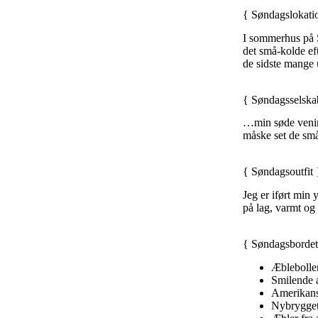
{ Søndagslokati
I sommerhus på S
det små-kolde eft
de sidste mange 
{ Søndagsselska
…min søde ven
måske set de sm
{ Søndagsoutfit 
Jeg er iført min
på lag, varmt og 
{ Søndagsbordet
Æbleboller
Smilende
Amerikans
Nybrygget