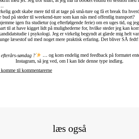
skrift med jer. Jeg tror snart, at jeg må få booket endnu en session med
e…
rkelig godt skabe mere tid til at tage på små-ture og få et break fra hve
 bud på steder til weekend-ture som kan nås med offentlig transport?
hjemme igen fra studietur (og efterfølgende ferie) om en uges tid, og je
nart til at have kigget lidt på mulighederne for, hvilke steder jeg kan ko
kandidatstudie i psykologi. Jeg er virkelig begyndt at glæde mig helt vanvi
 tunge læsestof ud med noget mere praktisk erfaring. Det bliver SÅ fedt!
 efterårs-søndag ?
… og kom endelig med feedback på formatet enten
Instagram, så jeg ved, om I kan lide denne type indlæg.
at komme til kommentarerne
læs også