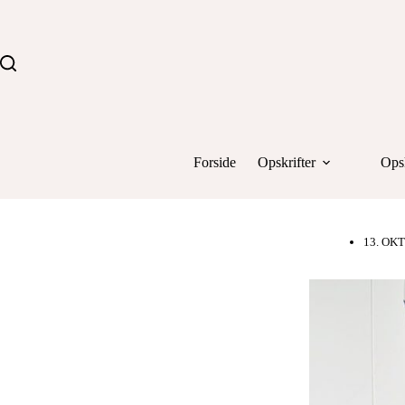
Fortsæt
til
indhold
Forside
Opskrifter
Opsk
13. OK