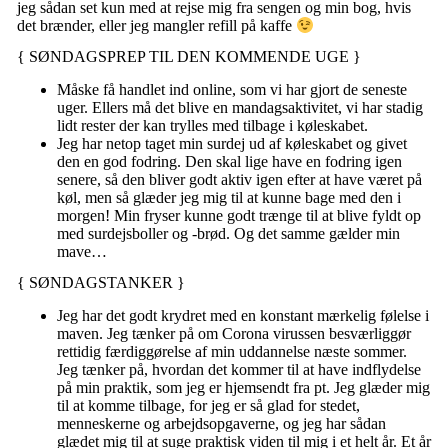
jeg sådan set kun med at rejse mig fra sengen og min bog, hvis
det brænder, eller jeg mangler refill på kaffe
{ SØNDAGSPREP TIL DEN KOMMENDE UGE }
Måske få handlet ind online, som vi har gjort de seneste
uger. Ellers må det blive en mandagsaktivitet, vi har stadig
lidt rester der kan trylles med tilbage i køleskabet.
Jeg har netop taget min
surdej
ud af køleskabet og givet
den en god fodring. Den skal lige have en fodring igen
senere, så den bliver godt aktiv igen efter at have været på
køl, men så glæder jeg mig til at kunne bage med den i
morgen! Min fryser kunne godt trænge til at blive fyldt op
med
surdejsboller
og -brød. Og det samme gælder min
mave…
{ SØNDAGSTANKER }
Jeg har det godt krydret med en konstant mærkelig følelse i
maven. Jeg tænker på om Corona virussen besværliggør
rettidig færdiggørelse af min uddannelse næste sommer.
Jeg tænker på, hvordan det kommer til at have indflydelse
på min praktik, som jeg er hjemsendt fra pt. Jeg glæder mig
til at komme tilbage, for jeg er så glad for stedet,
menneskerne og arbejdsopgaverne, og jeg har sådan
glædet mig til at suge praktisk viden til mig i et helt år. Et år