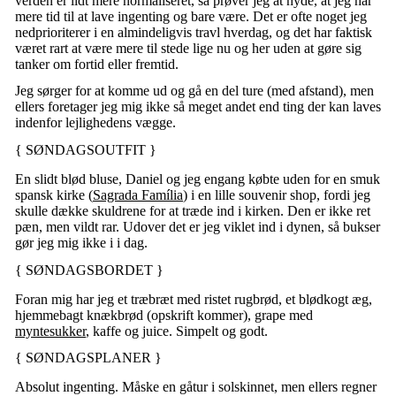
verden er lidt mere normaliseret, så prøver jeg at nyde, at jeg har
mere tid til at lave ingenting og bare være. Det er ofte noget jeg
nedprioriterer i en almindeligvis travl hverdag, og det har faktisk
været rart at være mere til stede lige nu og her uden at gøre sig
tanker om fortid eller fremtid.
Jeg sørger for at komme ud og gå en del ture (med afstand), men
ellers foretager jeg mig ikke så meget andet end ting der kan laves
indenfor lejlighedens vægge.
{ SØNDAGSOUTFIT }
En slidt blød bluse, Daniel og jeg engang købte uden for en smuk
spansk kirke (
Sagrada Família
) i en lille souvenir shop, fordi jeg
skulle dække skuldrene for at træde ind i kirken. Den er ikke ret
pæn, men vildt rar. Udover det er jeg viklet ind i dynen, så bukser
gør jeg mig ikke i i dag.
{ SØNDAGSBORDET }
Foran mig har jeg et træbræt med ristet rugbrød, et blødkogt æg,
hjemmebagt knækbrød (opskrift kommer), grape med
myntesukker
, kaffe og juice. Simpelt og godt.
{ SØNDAGSPLANER }
Absolut ingenting. Måske en gåtur i solskinnet, men ellers regner