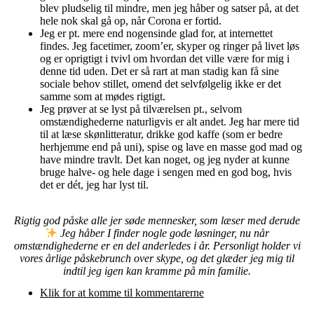
blev pludselig til mindre, men jeg håber og satser på, at det
hele nok skal gå op, når Corona er fortid.
Jeg er pt. mere end nogensinde glad for, at internettet
findes. Jeg facetimer, zoom’er, skyper og ringer på livet løs
og er oprigtigt i tvivl om hvordan det ville være for mig i
denne tid uden. Det er så rart at man stadig kan få sine
sociale behov stillet, omend det selvfølgelig ikke er det
samme som at mødes rigtigt.
Jeg prøver at se lyst på tilværelsen pt., selvom
omstændighederne naturligvis er alt andet. Jeg har mere tid
til at læse skønlitteratur, drikke god kaffe (som er bedre
herhjemme end på uni), spise og lave en masse god mad og
have mindre travlt. Det kan noget, og jeg nyder at kunne
bruge halve- og hele dage i sengen med en god bog, hvis
det er dét, jeg har lyst til.
Rigtig god påske alle jer søde mennesker, som læser med derude
Jeg håber I finder nogle gode løsninger, nu når
omstændighederne er en del anderledes i år. Personligt holder vi
vores årlige påskebrunch over skype, og det glæder jeg mig til
indtil jeg igen kan kramme på min familie.
Klik for at komme til kommentarerne