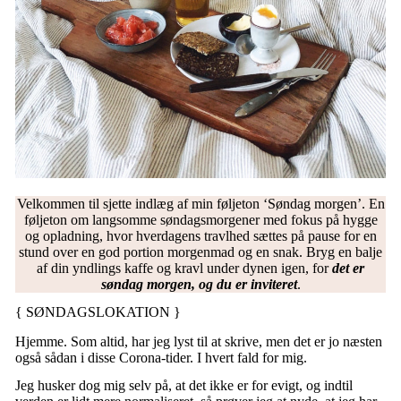
Velkommen til sjette indlæg af min føljeton ‘Søndag morgen’. En
føljeton om langsomme søndagsmorgener med fokus på hygge
og opladning, hvor hverdagens travlhed sættes på pause for en
stund over en god portion morgenmad og en snak. Bryg en balje
af din yndlings kaffe og kravl under dynen igen, for
det er
søndag morgen, og du er inviteret
.
{ SØNDAGSLOKATION }
Hjemme. Som altid, har jeg lyst til at skrive, men det er jo næsten
også sådan i disse Corona-tider. I hvert fald for mig.
Jeg husker dog mig selv på, at det ikke er for evigt, og indtil