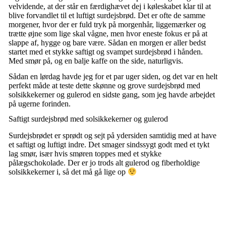
velvidende, at der står en færdighævet dej i køleskabet klar til at
blive forvandlet til et luftigt surdejsbrød. Det er ofte de samme
morgener, hvor der er fuld tryk på morgenhår, liggemærker og
trætte øjne som lige skal vågne, men hvor eneste fokus er på at
slappe af, hygge og bare være. Sådan en morgen er aller bedst
startet med et stykke saftigt og svampet surdejsbrød i hånden.
Med smør på, og en balje kaffe on the side, naturligvis.
Sådan en lørdag havde jeg for et par uger siden, og det var en helt
perfekt måde at teste dette skønne og grove surdejsbrød med
solsikkekerner og gulerod en sidste gang, som jeg havde arbejdet
på ugerne forinden.
Saftigt surdejsbrød med solsikkekerner og gulerod
Surdejsbrødet er sprødt og sejt på ydersiden samtidig med at have
et saftigt og luftigt indre. Det smager sindssygt godt med et tykt
lag smør, især hvis smøren toppes med et stykke
pålægschokolade. Der er jo trods alt gulerod og fiberholdige
solsikkekerner i, så det må gå lige op