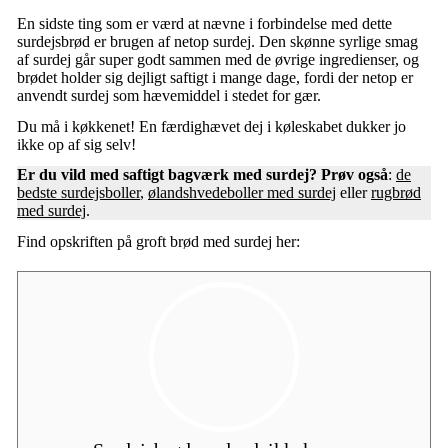
En sidste ting som er værd at nævne i forbindelse med dette
surdejsbrød er brugen af netop surdej. Den skønne syrlige smag
af surdej går super godt sammen med de øvrige ingredienser, og
brødet holder sig dejligt saftigt i mange dage, fordi der netop er
anvendt surdej som hævemiddel i stedet for gær.
Du må i køkkenet! En færdighævet dej i køleskabet dukker jo
ikke op af sig selv!
Er du vild med saftigt
bagværk
med
surdej
? Prøv også
:
de
bedste surdejsboller
,
ølandshvedeboller med surdej
eller
rugbrød
med surdej
.
Find opskriften på groft brød med surdej her: