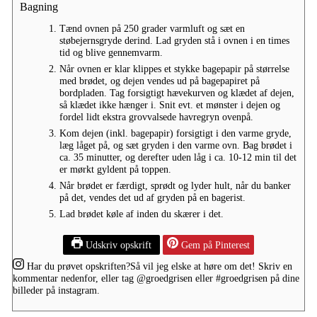
Bagning
Tænd ovnen på 250 grader varmluft og sæt en
støbejernsgryde derind. Lad gryden stå i ovnen i en times
tid og blive gennemvarm.
Når ovnen er klar klippes et stykke bagepapir på størrelse
med brødet, og dejen vendes ud på bagepapiret på
bordpladen. Tag forsigtigt hævekurven og klædet af dejen,
så klædet ikke hænger i. Snit evt. et mønster i dejen og
fordel lidt ekstra grovvalsede havregryn ovenpå.
Kom dejen (inkl. bagepapir) forsigtigt i den varme gryde,
læg låget på, og sæt gryden i den varme ovn. Bag brødet i
ca. 35 minutter, og derefter uden låg i ca. 10-12 min til det
er mørkt gyldent på toppen.
Når brødet er færdigt, sprødt og lyder hult, når du banker
på det, vendes det ud af gryden på en bagerist.
Lad brødet køle af inden du skærer i det.
Udskriv opskrift
Gem på Pinterest
Har du prøvet opskriften?
Så vil jeg elske at høre om det! Skriv en
kommentar nedenfor, eller tag
@groedgrisen
eller
#groedgrisen
på dine
billeder på instagram.