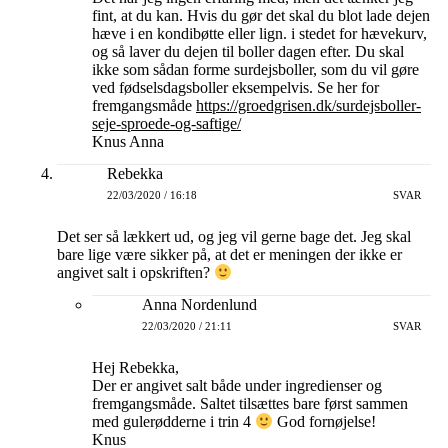
fint, at du kan. Hvis du gør det skal du blot lade dejen
hæve i en kondibøtte eller lign. i stedet for hævekurv,
og så laver du dejen til boller dagen efter. Du skal
ikke som sådan forme surdejsboller, som du vil gøre
ved fødselsdagsboller eksempelvis. Se her for
fremgangsmåde
https://groedgrisen.dk/surdejsboller-
seje-sproede-og-saftige/
Knus Anna
Rebekka
22/03/2020 / 16:18
SVAR
Det ser så lækkert ud, og jeg vil gerne bage det. Jeg skal
bare lige være sikker på, at det er meningen der ikke er
angivet salt i opskriften?
Anna Nordenlund
22/03/2020 / 21:11
SVAR
Hej Rebekka,
Der er angivet salt både under ingredienser og
fremgangsmåde. Saltet tilsættes bare først sammen
med gulerødderne i trin 4
God fornøjelse!
Knus