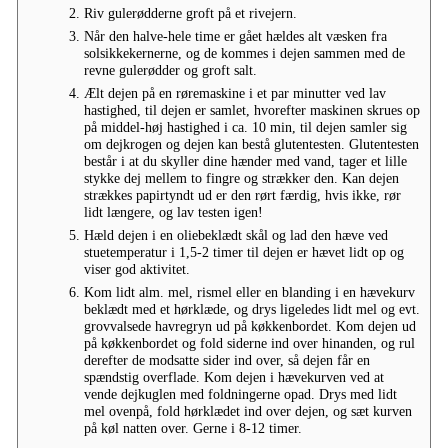
Riv gulerødderne groft på et rivejern.
Når den halve-hele time er gået hældes alt væsken fra
solsikkekernerne, og de kommes i dejen sammen med de
revne gulerødder og groft salt.
Ælt dejen på en røremaskine i et par minutter ved lav
hastighed, til dejen er samlet, hvorefter maskinen skrues op
på middel-høj hastighed i ca. 10 min, til dejen samler sig
om dejkrogen og dejen kan bestå glutentesten. Glutentesten
består i at du skyller dine hænder med vand, tager et lille
stykke dej mellem to fingre og strækker den. Kan dejen
strækkes papirtyndt ud er den rørt færdig, hvis ikke, rør
lidt længere, og lav testen igen!
Hæld dejen i en oliebeklædt skål og lad den hæve ved
stuetemperatur i 1,5-2 timer til dejen er hævet lidt op og
viser god aktivitet.
Kom lidt alm. mel, rismel eller en blanding i en hævekurv
beklædt med et hørklæde, og drys ligeledes lidt mel og evt.
grovvalsede havregryn ud på køkkenbordet. Kom dejen ud
på køkkenbordet og fold siderne ind over hinanden, og rul
derefter de modsatte sider ind over, så dejen får en
spændstig overflade. Kom dejen i hævekurven ved at
vende dejkuglen med foldningerne opad. Drys med lidt
mel ovenpå, fold hørklædet ind over dejen, og sæt kurven
på køl natten over. Gerne i 8-12 timer.