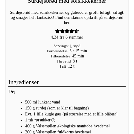
Surdejsbrød med solsikkekerner
Surdejsbrød med solsikkekerner og gulerod er groft, luftigt, saftigt,
og smager helt fantastisk! Find den skønne opskrift på surdejsbrød
her.
4,34
fra
6
stemmer
Servings:
1
brød
timer
minutter
Forberedelse
3
t
15
min
minutter
Tilberedelse
45
min
timer
Hævetid
8
t
timer
I alt
12
t
Ingredienser
Dej
500
ml
lunkent vand
150
g
surdej
(som er klar til bagning)
Evt.
1 lille kugle
gær
(på størrelse med et lille blåbær)
1
tsk
rørsukker
400
g
Valsemøllen økologiske manitoba hvedemel
200
g
Valsemøllen fuldkorns hvedemel