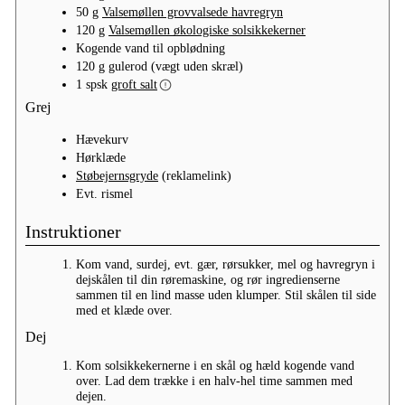
50
g
Valsemøllen grovvalsede havregryn
120
g
Valsemøllen økologiske solsikkekerner
Kogende vand
til
opblødning
120
g
gulerod
(vægt uden skræl)
1
spsk
groft salt
Grej
Hævekurv
Hørklæde
Støbejernsgryde
(reklamelink)
Evt.
rismel
Instruktioner
Kom vand, surdej, evt. gær, rørsukker, mel og havregryn i
dejskålen til din røremaskine, og rør ingredienserne
sammen til en lind masse uden klumper. Stil skålen til side
med et klæde over.
Dej
Kom solsikkekernerne i en skål og hæld kogende vand
over. Lad dem trække i en halv-hel time sammen med
dejen.