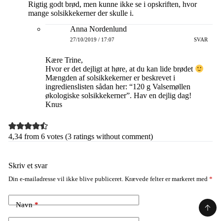
Rigtig godt brød, men kunne ikke se i opskriften, hvor
mange solsikkekerner der skulle i.
Anna Nordenlund
27/10/2019 / 17:07
SVAR
Kære Trine,
Hvor er det dejligt at høre, at du kan lide brødet
Mængden af solsikkekerner er beskrevet i
ingredienslisten sådan her: “120 g Valsemøllen
økologiske solsikkekerner”. Hav en dejlig dag!
Knus
4,34 from 6 votes (
3 ratings without comment
)
Skriv et svar
Din e-mailadresse vil ikke blive publiceret.
Krævede felter er markeret med
*
Navn
*