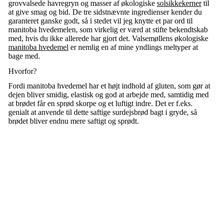
grovvalsede havregryn og masser af økologiske
solsikkekerner
til
at give smag og bid. De tre sidstnævnte ingredienser kender du
garanteret ganske godt, så i stedet vil jeg knytte et par ord til
manitoba hvedemelen, som virkelig er værd at stifte bekendtskab
med, hvis du ikke allerede har gjort det. Valsemøllens økologiske
manitoba hvedemel
er nemlig en af mine yndlings meltyper at
bage med.
Hvorfor?
Fordi manitoba hvedemel har et højt indhold af gluten, som gør at
dejen bliver smidig, elastisk og god at arbejde med, samtidig med
at brødet får en sprød skorpe og et luftigt indre. Det er f.eks.
genialt at anvende til dette saftige surdejsbrød bagt i gryde, så
brødet bliver endnu mere saftigt og sprødt.