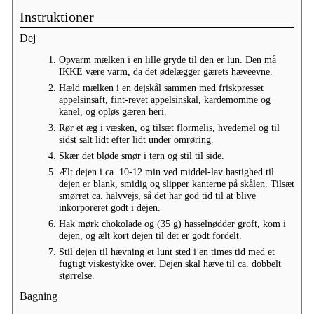
Instruktioner
Dej
Opvarm mælken i en lille gryde til den er lun. Den må
IKKE være varm, da det ødelægger gærets hæveevne.
Hæld mælken i en dejskål sammen med friskpresset
appelsinsaft, fint-revet appelsinskal, kardemomme og
kanel, og opløs gæren heri.
Rør et æg i væsken, og tilsæt flormelis, hvedemel og til
sidst salt lidt efter lidt under omrøring.
Skær det bløde smør i tern og stil til side.
Ælt dejen i ca. 10-12 min ved middel-lav hastighed til
dejen er blank, smidig og slipper kanterne på skålen. Tilsæt
smørret ca. halvvejs, så det har god tid til at blive
inkorporeret godt i dejen.
Hak mørk chokolade og (35 g) hasselnødder groft, kom i
dejen, og ælt kort dejen til det er godt fordelt.
Stil dejen til hævning et lunt sted i en times tid med et
fugtigt viskestykke over. Dejen skal hæve til ca. dobbelt
størrelse.
Bagning