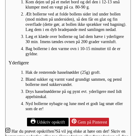
Kom dejen ud på et melet bord og del den i 12-13 små
klumper med en vægt på ca. 80-90 g.
Ælt bollerne ved at folde bollens sider ind under bollen
(mod midten på undersiden), så den får en glat og fin
overflade (dette gør, at bollen ikke sprækker ved bagning).
Læg dem i en dyb bradepande med samlingen nedad.
Læg et klæde over bollerne og lad dem hæve i yderligere
30 min. Imens tændes ovnen på 200 grader varmluft.
Bag bollerne i den varme ovn i 10-15 minutter til de er
gyldne.
Yderligere
Hak de resterende hasselnødder (25g) groft.
Bland sukker og varmt vand grundigt sammen, og pensl
bollerne med sukkervandet.
Drys hasselnødderne på og pynt evt. yderligere med lidt
appelsinskal.
Nyd bollerne nybagte og lune med et godt lag smør eller
som de er!
Udskriv opskrift
Gem på Pinterest
Har du prøvet opskriften?
Så vil jeg elske at høre om det! Skriv en