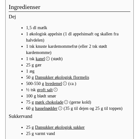
Ingredienser
Dej
1,5
dl
mælk
1
økologisk appelsin
(1 dl appelsinsaft og skallen fra
halvdelen)
1
tsk
knuste kardemommefrø
(eller 2 tsk stødt
kardemomme)
1
tsk
kanel
(stødt)
25
g
gær
1
æg
50
g
Dansukker økologisk flormelis
500-550
g
hvedemel
(ca.)
½
tsk
groft salt
100
g
blødt smør
75
g
mørk chokolade
(gerne kold)
60
g
hasselnødder
(35 g til dejen og 25 g til toppen)
Sukkervand
25
g
Dansukker økologisk sukker
25
g
varmt vand