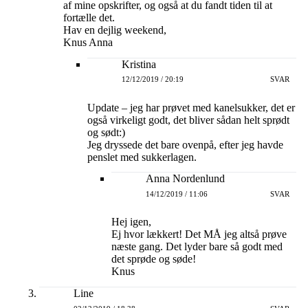
af mine opskrifter, og også at du fandt tiden til at
fortælle det.
Hav en dejlig weekend,
Knus Anna
Kristina
12/12/2019 / 20:19
SVAR
Update – jeg har prøvet med kanelsukker, det er
også virkeligt godt, det bliver sådan helt sprødt
og sødt:)
Jeg dryssede det bare ovenpå, efter jeg havde
penslet med sukkerlagen.
Anna Nordenlund
14/12/2019 / 11:06
SVAR
Hej igen,
Ej hvor lækkert! Det MÅ jeg altså prøve
næste gang. Det lyder bare så godt med
det sprøde og søde!
Knus
Line