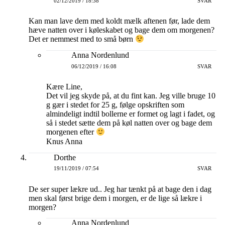
02/12/2019 / 18:38
SVAR
Kan man lave dem med koldt mælk aftenen før, lade dem
hæve natten over i køleskabet og bage dem om morgenen?
Det er nemmest med to små børn
Anna Nordenlund
06/12/2019 / 16:08
SVAR
Kære Line,
Det vil jeg skyde på, at du fint kan. Jeg ville bruge 10
g gær i stedet for 25 g, følge opskriften som
almindeligt indtil bollerne er formet og lagt i fadet, og
så i stedet sætte dem på køl natten over og bage dem
morgenen efter
Knus Anna
Dorthe
19/11/2019 / 07:54
SVAR
De ser super lækre ud.. Jeg har tænkt på at bage den i dag
men skal først brige dem i morgen, er de lige så lækre i
morgen?
Anna Nordenlund