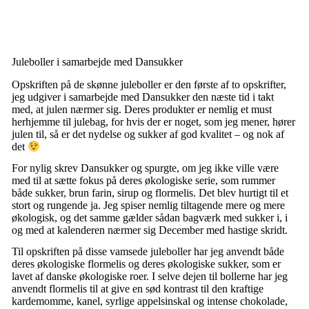
Juleboller i samarbejde med Dansukker
Opskriften på de skønne juleboller er den første af to opskrifter,
jeg udgiver i samarbejde med Dansukker den næste tid i takt
med, at julen nærmer sig. Deres produkter er nemlig et must
herhjemme til julebag, for hvis der er noget, som jeg mener, hører
julen til, så er det nydelse og sukker af god kvalitet – og nok af
det
For nylig skrev Dansukker og spurgte, om jeg ikke ville være
med til at sætte fokus på deres økologiske serie, som rummer
både sukker, brun farin, sirup og flormelis. Det blev hurtigt til et
stort og rungende ja. Jeg spiser nemlig tiltagende mere og mere
økologisk, og det samme gælder sådan bagværk med sukker i, i
og med at kalenderen nærmer sig December med hastige skridt.
Til opskriften på disse vamsede juleboller har jeg anvendt både
deres økologiske flormelis og deres økologiske sukker, som er
lavet af danske økologiske roer. I selve dejen til bollerne har jeg
anvendt flormelis til at give en sød kontrast til den kraftige
kardemomme, kanel, syrlige appelsinskal og intense chokolade,