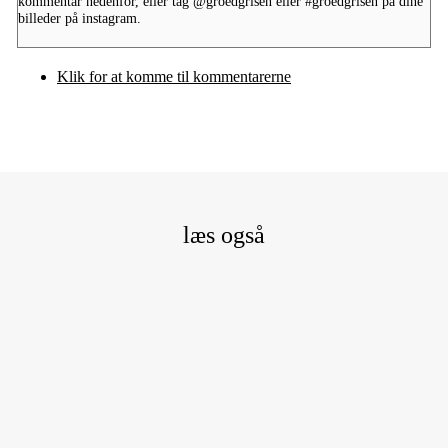
kommentar nedenfor, eller tag
@groedgrisen
eller
#groedgrisen
på dine
billeder på instagram.
Klik for at komme til kommentarerne
læs også