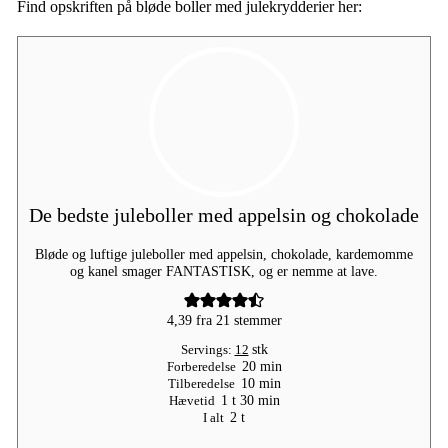
Find opskriften på bløde boller med julekrydderier her:
De bedste juleboller med appelsin og chokolade
Bløde og luftige juleboller med appelsin, chokolade, kardemomme
og kanel smager FANTASTISK, og er nemme at lave.
4,39
fra
21
stemmer
Servings:
12
stk
minutter
Forberedelse
20
min
minutter
Tilberedelse
10
min
time
minutter
Hævetid
1
t
30
min
timer
I alt
2
t