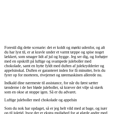
Forestil dig dette scenarie: det er koldt og mørkt udenfor, og alt
du har lyst til, er at kravle under et varmt tæppe og spise noget
lækkert, som smager lidt af jul og hygge. Jeg ser dig, og forhøjer
med en opskrift på luftige og svampede juleboller med
chokolade, samt en hytte fyldt med duften af julekrydderier og
appelsinskal. Duften er garanteret inden for få minutter, hvis du
fyrer op for morteren, rivejernet og røremaskinen allerede nu.
Indkald dine nærmeste til assistance, for når du først sætter
tænderne i de her bløde juleboller, så kræver det vilje så stærk
som en okse at stoppe igen. Så er du advaret.
Luftige juleboller med chokolade og appelsin
Som du nok har opdaget, så er jeg helt vild med at bage, og især
op til juletid, hvor der er ekstra mulighed for at glæde andre med