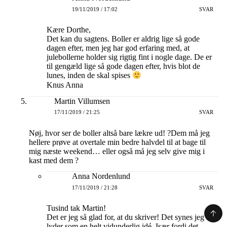
19/11/2019 / 17:02
SVAR
Kære Dorthe,
Det kan du sagtens. Boller er aldrig lige så gode
dagen efter, men jeg har god erfaring med, at
julebollerne holder sig rigtig fint i nogle dage. De er
til gengæld lige så gode dagen efter, hvis blot de
lunes, inden de skal spises
Knus Anna
Martin Villumsen
17/11/2019 / 21:25
SVAR
Nøj, hvor ser de boller altså bare lækre ud! ?Dem må jeg
hellere prøve at overtale min bedre halvdel til at bage til
mig næste weekend… eller også må jeg selv give mig i
kast med dem ?
Anna Nordenlund
17/11/2019 / 21:28
SVAR
Tusind tak Martin!
Det er jeg så glad for, at du skriver! Det synes jeg
lyder som en helt vidunderlig idé. Især fordi det