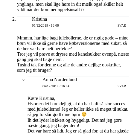
ynglings, men skal lige høre in dit mælk også skiller helt
vildt når der kommer appelsinsaft i?
Kristina
05/12/2019 / 16:08
SVAR
Mmmm, har lige bagt julebollerne, de er rigtig gode – mine
børn vil ikke så gerne have købeversionerne med sukat, så
de her var bare helt perfekte?
Tror jeg vil prøve at drysse med kanelsukker ovenpå, næste
gang jeg skal bage dem..
Tusind tak for denne og alle de andre dejlige opskrifter,
som jeg tit bruger?
Anna Nordenlund
06/12/2019 / 16:04
SVAR
Kære Kristina,
Hvor er det bare dejligt, at du har haft så stor succes
med julebollerne! Jeg er heller ikke så meget til sukat,
så jeg forstår godt dine børn
Ih det lyder lækkert og hyggeligt. Det må jeg gøre
næste gang, jeg bager dem!
Det var bare så lidt. Jeg er så glad for, at du har glæde