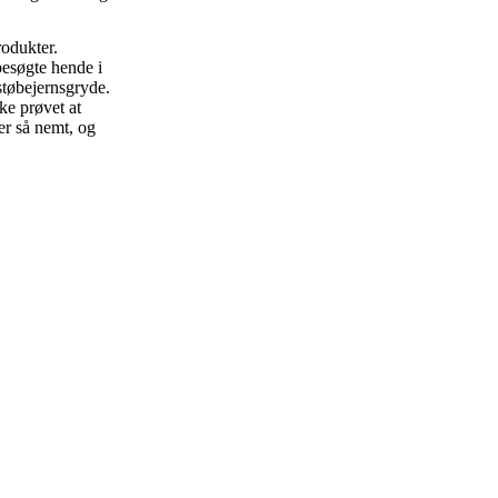
rodukter.
besøgte hende i
støbejernsgryde.
ke prøvet at
er så nemt, og