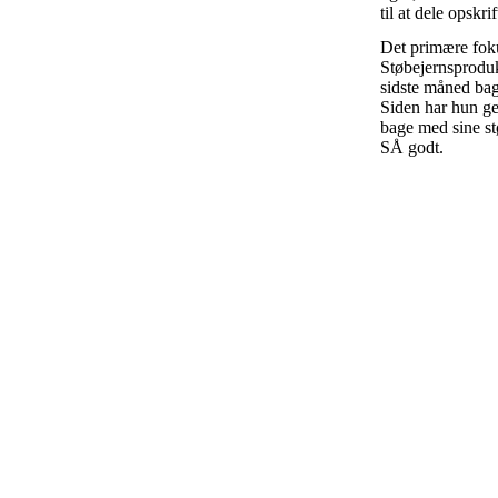
til at dele opskr
Det primære foku
Støbejernsproduk
sidste måned bag
Siden har hun ge
bage med sine st
SÅ godt.