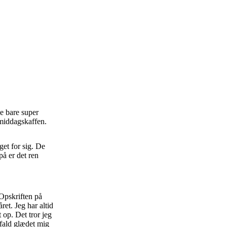
e bare super
rmiddagskaffen.
get for sig. De
på er det ren
 Opskriften på
ret. Jeg har altid
 op. Det tror jeg
 fald glædet mig