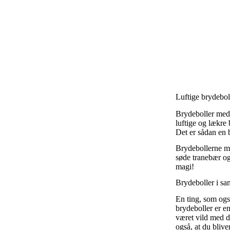
Luftige brydebol
Brydeboller med 
luftige og lækre
Det er sådan en b
Brydebollerne m
søde tranebær og
magi!
Brydeboller i s
En ting, som ogs
brydeboller er en
været vild med de
også, at du blive