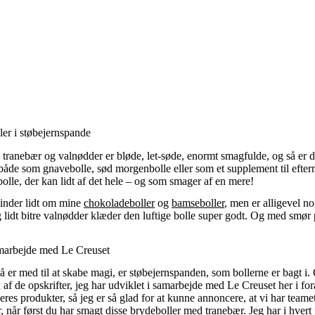
ler i støbejernspande
tranebær og valnødder er bløde, let-søde, enormt smagfulde, og så er d
 både som gnavebolle, sød morgenbolle eller som et supplement til efte
olle, der kan lidt af det hele – og som smager af en mere!
inder lidt om mine
chokoladeboller
og
bamseboller
, men er alligevel no
 lidt bitre valnødder klæder den luftige bolle super godt. Og med smør 
amarbejde med Le Creuset
å er med til at skabe magi, er støbejernspanden, som bollerne er bagt i.
 af de opskrifter, jeg har udviklet i samarbejde med Le Creuset her i forå
res produkter, så jeg er så glad for at kunne annoncere, at vi har teamet
r, når først du har smagt disse brydeboller med tranebær. Jeg har i hvert