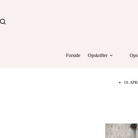
Fortsæt
til
indhold
Forside
Opskrifter
Opsk
19. APR