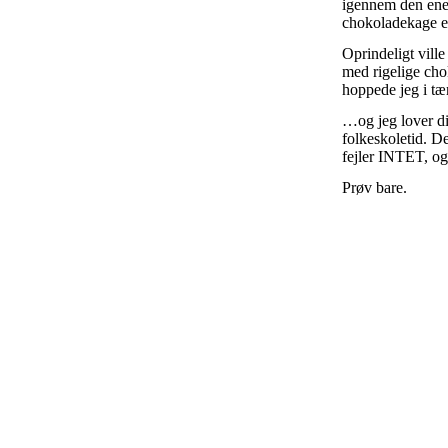
igennem den ene
chokoladekage er
Oprindeligt vill
med rigelige ch
hoppede jeg i t
…og jeg lover di
folkeskoletid. D
fejler INTET, og 
Prøv bare.