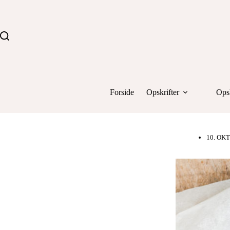
Fortsæt
til
indhold
Forside
Opskrifter
Opsk
10. OK