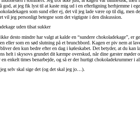
 i Indonesien i sommers. Jeg tror ikke just, at kagen var balinesisk, men 
 god, at jeg fik lyst til at kaste mig ud i en efterligning herhjemme i 
hokoladekagen som sund eller ej, det vil jeg lade være op til dig, men d
t vil jeg personligt betegne som det vigtigste i den diskussion.
dekage uden tilsat sukker
ikke desto mindre har valgt at kalde en “sundere chokoladekage”, er gen
en eller som en sød slutning på et brunchbord. Kagen er piv nem at lav
 bliver den kun bedre efter en dag i køleskabet. Det betyder, at du kan 
ns helt i skysovs grundet dit kæmpe overskud, når dine gæster møder 
r en enkelt times benarbejde, og så er der hurtigt chokoladekrummer i a
g selv skal sige det (og det skal jeg jo…).