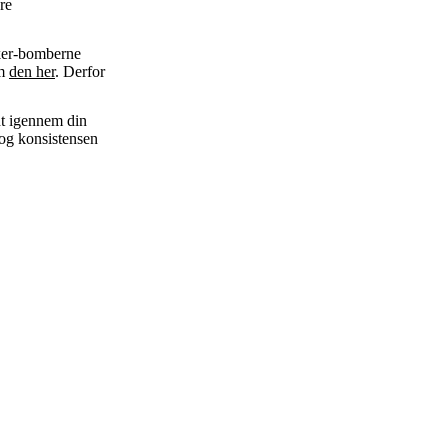
re
!
kker-bomberne
om
den her
. Derfor
dt igennem din
 og konsistensen