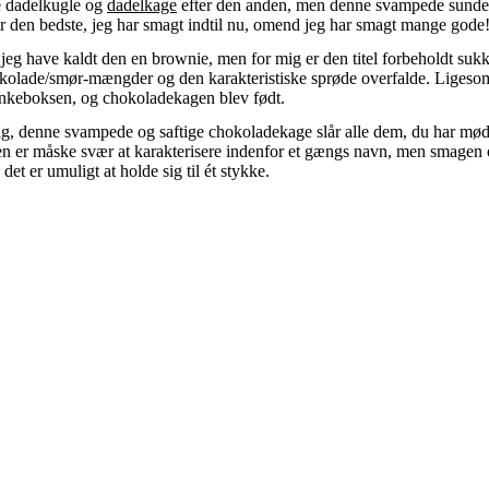
 dadelkugle og
dadelkage
efter den anden, men denne svampede sunde
 den bedste, jeg har smagt indtil nu, omend jeg har smagt mange gode
e jeg have kaldt den en brownie, men for mig er den titel forbeholdt su
okolade/smør-mængder og den karakteristiske sprøde overfalde. Liges
ænkeboksen, og chokoladekagen blev født.
g, denne svampede og saftige chokoladekage slår alle dem, du har mø
en er måske svær at karakterisere indenfor et gængs navn, men smagen
det er umuligt at holde sig til ét stykke.