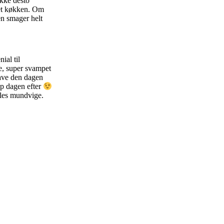
ikke desto
eget køkken. Om
en smager helt
ial til
e, super svampet
lave den dagen
op dagen efter
lles mundvige.