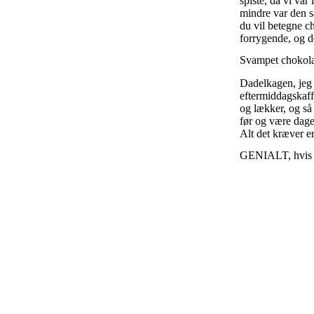
spiste, da vi var
mindre var den så
du vil betegne c
forrygende, og de
Svampet chokola
Dadelkagen, jeg 
eftermiddagskaff
og lækker, og så
før og være dage
Alt det kræver e
GENIALT, hvis je