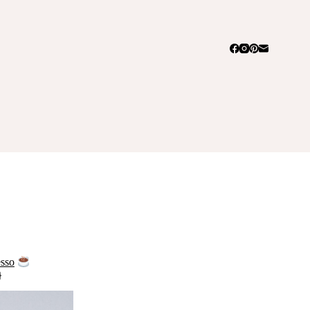
sso
}