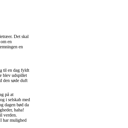
letræer. Det skal
e om en
stemningen en
a
til en dag fyldt
 blev udspillet
ed den søde duft
ag på at
 og i selskab med
 og dagen bød da
gheder, haha!
il verden.
å I har mulighed