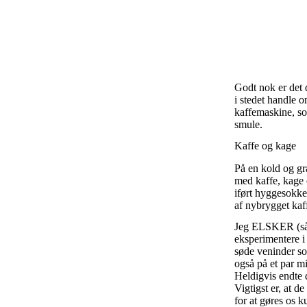
Godt nok er det d
i stedet handle 
kaffemaskine, so
smule.
Kaffe og kage
På en kold og gr
med kaffe, kage 
iført hyggesokker
af nybrygget kaf
Jeg ELSKER (så m
eksperimentere i
søde veninder so
også på et par m
Heldigvis endte 
Vigtigst er, at d
for at gøres os k