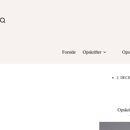
Fortsæt
til
indhold
Forside
Opskrifter
Opsk
2. DEC
Opskri