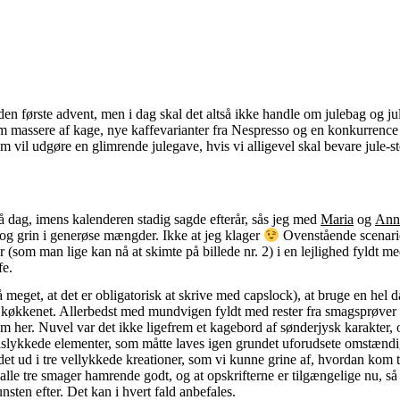
en første advent, men i dag skal det altså ikke handle om julebag og ju
om massere af kage, nye kaffevarianter fra Nespresso og en konkurrenc
m vil udgøre en glimrende julegave, hvis vi alligevel skal bevare jule-
å dag, imens kalenderen stadig sagde efterår, sås jeg med
Maria
og
Ann
og grin i generøse mængder. Ikke at jeg klager
Ovenstående scenarie
 (som man lige kan nå at skimte på billede nr. 2) i en lejlighed fyldt m
fe.
eget, at det er obligatorisk at skrive med capslock), at bruge en hel d
 køkkenet. Allerbedst med mundvigen fyldt med rester fra smagsprøver
m her. Nuvel var det ikke ligefrem et kagebord af sønderjysk karakter,
islykkede elementer, som måtte laves igen grundet uforudsete omstændi
det ud i tre vellykkede kreationer, som vi kunne grine af, hvordan kom t
e alle tre smager hamrende godt, og at opskrifterne er tilgængelige nu, s
unsten efter. Det kan i hvert fald anbefales.