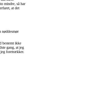
sto mindre, så har
rfaret, at det
din nøddesmør
d bestemt ikke
dste gang, at jeg
 jeg foretrækker.