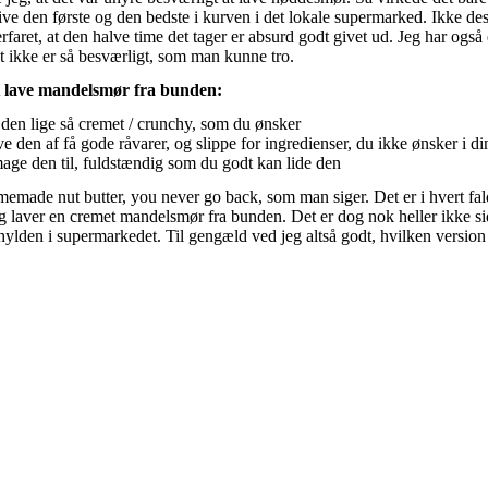
ive den første og den bedste i kurven i det lokale supermarked. Ikke de
rfaret, at den halve time det tager er absurd godt givet ud. Jeg har også e
t ikke er så besværligt, som man kunne tro.
t lave mandelsmør fra bunden:
den lige så cremet / crunchy, som du ønsker
e den af få gode råvarer, og slippe for ingredienser, du ikke ønsker i 
ge den til, fuldstændig som du godt kan lide den
made nut butter, you never go back, som man siger. Det er i hvert fal
eg laver en cremet mandelsmør fra bunden. Det er dog nok heller ikke si
 hylden i supermarkedet. Til gengæld ved jeg altså godt, hvilken version