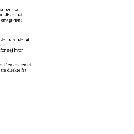
 super skøn
 bliver fast
r smagt den!
 den oprindeligt
de
 for nøj hvor
re. Den er cremet
are direkte fra