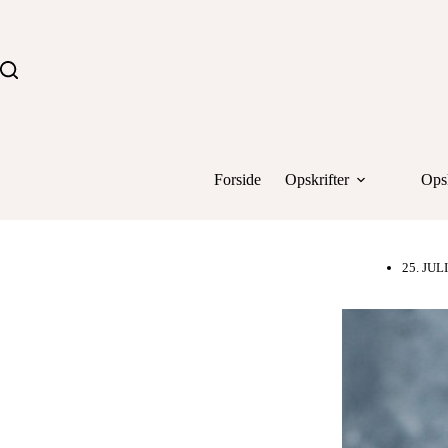
Fortsæt
til
indhold
Forside
Opskrifter
Opsk
25. JUL