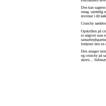
efterhånden lave
Den kan sagtens 
smag, samtidig me
inventar i dit k
Crunchy nøddesm
Opskriften på cr
er udgivet som e
samarbejdspartn
fortjener den en 
Den smager nemli
og crunchy på sa
skeen… Sidstnæv