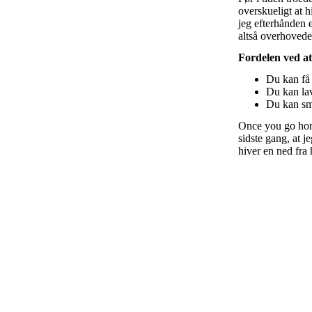
overskueligt at h
jeg efterhånden e
altså overhovede
Fordelen ved a
Du kan få 
Du kan lav
Du kan sma
Once you go home
sidste gang, at j
hiver en ned fra