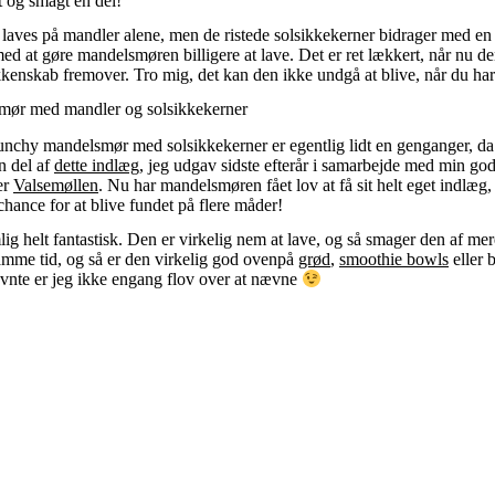
t og smagt en del!
laves på mandler alene, men de ristede solsikkekerner bidrager med en
d at gøre mandelsmøren billigere at lave. Det er ret lækkert, når nu den
økkenskab fremover. Tro mig, det kan den ikke undgå at blive, når du ha
ør med mandler og solsikkekerner
unchy mandelsmør med solsikkekerner er egentlig lidt en genganger, da
n del af
dette indlæg
, jeg udgav sidste efterår i samarbejde med min go
er
Valsemøllen
. Nu har mandelsmøren fået lov at få sit helt eget indlæg,
chance for at blive fundet på flere måder!
g helt fantastisk. Den er virkelig nem at lave, og så smager den af me
mme tid, og så er den virkelig god ovenpå
grød
,
smoothie bowls
eller b
nte er jeg ikke engang flov over at nævne