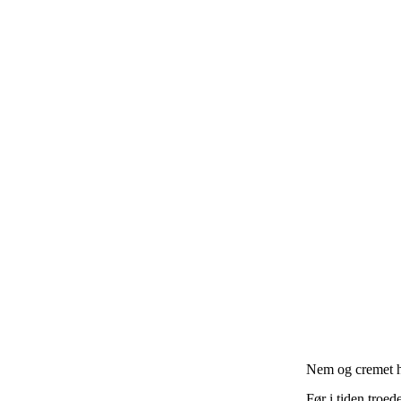
Nem og cremet 
Før i tiden troed