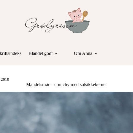
riftsindeks
Blandet godt
Om Anna
I 2019
Mandelsmør – crunchy med solsikkekerner