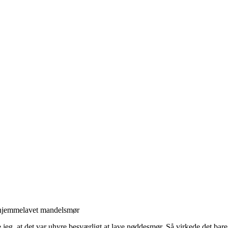
hjemmelavet mandelsmør
e jeg, at det var uhyre besværligt at lave nøddesmør. Så virkede det bare