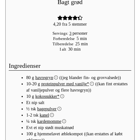
Bagt grød
4,20
fra
5
stemmer
Servings:
3
personer
minutter
Forberedelse
5
min
minutter
Tilberedelse
25
min
minutter
I alt
30
min
Ingredienser
80
g
havregryn
((jeg blander fin- og grovvalsede))
10-20
g
proteinpulver med vanilje*
((kan fint erstattes
af vaniljepulver og flere havregryn))
10
g
kokossukker*
Et
nip
salt
½
tsk
bagepulver
1-2
tsk
kanel
¼
tsk
kardemomme
Evt
et
nip stødt muskatnød
100
g
hjemmelavet æblekompot
((kan erstattes af købt
æblemos))