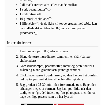
2
dl
mælk
((enten alm. eller mandelmælk))
1
spsk
peanutbutter*
1
spsk
citronsaft
10
g
mørk chokolade
1
lille
æble
((hvis du ikke vil toppe grøden med æble, kan
du undlade det og tilsætte 50g mere af kompotten i
grødmassen))
Instruktioner
Tænd ovnen på 180 grader alm. ovn
Bland de tørre ingredienser sammen i en skål (på nær
chokoladen)
Kom æblekompot, peanutbutter, mælk og peanutbutter i
skålen og bland grødmassen grundigt sammen
Chokoladen røres i grødmassen, og den hældes i et ovnfast
fad og toppes med skiver af æble (eller nødder)
Bag grøden i 25-30 min i den forvarmede ovn. Bagetiden
afhænger meget af formen. Jeg kan godt lide, når den
stadig er ret 'grødet' indeni og fast på toppen, men du kan
bage den lige præcis, som du har lyst til