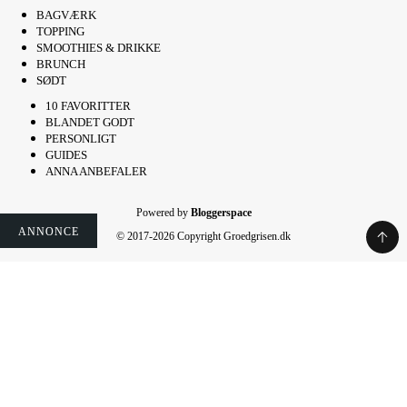
BAGVÆRK
TOPPING
SMOOTHIES & DRIKKE
BRUNCH
SØDT
10 FAVORITTER
BLANDET GODT
PERSONLIGT
GUIDES
ANNA ANBEFALER
Powered by
Bloggerspace
ANNONCE
ANNONCE
ANNONCE
ANNONCE
ANNONCE
ANNONCE
ANNONCE
© 2017-2026 Copyright Groedgrisen.dk
Rate This Recipe
Your vote: