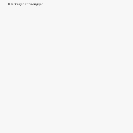
Klatkager af risengrød