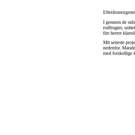
Efterårsmorgenm
I gennem de sids
rodfrugter, snitt
fire herrer klare
Mit seneste proj
nedenfor. Mandel
med forskellige 