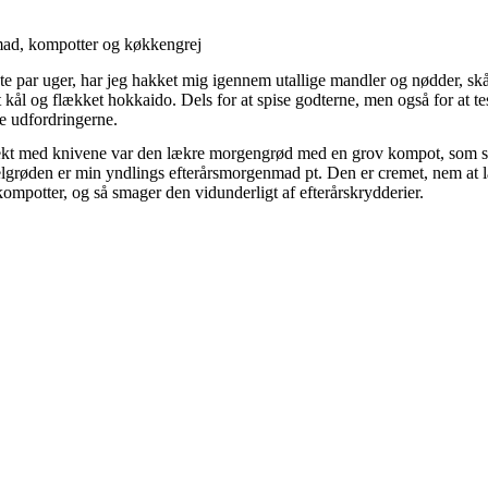
ad, kompotter og køkkengrej
te par uger, har jeg hakket mig igennem utallige mandler og nødder, sk
et kål og flækket hokkaido. Dels for at spise godterne, men også for at t
de udfordringerne.
ekt med knivene var den lækre morgengrød med en grov kompot, som se
grøden er min yndlings efterårsmorgenmad pt. Den er cremet, nem at l
kompotter, og så smager den vidunderligt af efterårskrydderier.