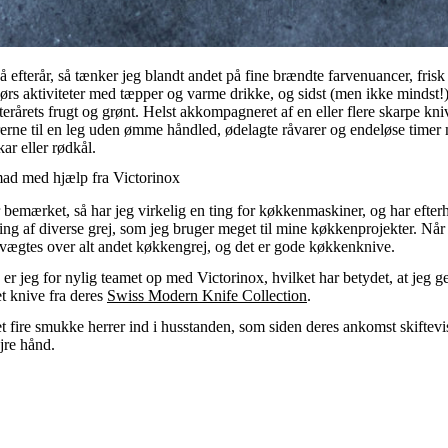
 efterår, så tænker jeg blandt andet på fine brændte farvenuancer, frisk
ørs aktiviteter med tæpper og varme drikke, og sidst (men ikke mindst!) 
erårets frugt og grønt. Helst akkompagneret af en eller flere skarpe kn
rne til en leg uden ømme håndled, ødelagte råvarer og endeløse time
ar eller rødkål.
ad med hjælp fra Victorinox
bemærket, så har jeg virkelig en ting for køkkenmaskiner, og har efte
ng af diverse grej, som jeg bruger meget til mine køkkenprojekter. Når d
 vægtes over alt andet køkkengrej, og det er gode køkkenknive.
 er jeg for nylig teamet op med Victorinox, hvilket har betydet, at jeg 
et knive fra deres
Swiss Modern Knife Collection
.
tet fire smukke herrer ind i husstanden, som siden deres ankomst skiftevi
jre hånd.