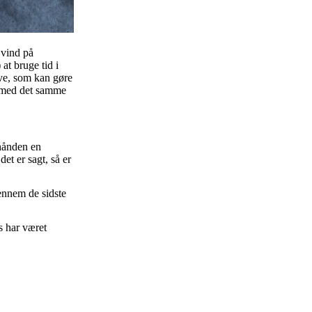
 vind på
at bruge tid i
ive, som kan gøre
r med det samme
rhånden en
et er sagt, så er
gennem de sidste
s har været