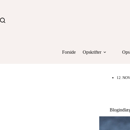
Fortsæt
til
indhold
Forside
Opskrifter
Opsk
12. NO
Blogindlæg