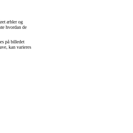
året æbler og
este hvordan de
s på billedet
ave, kan varieres