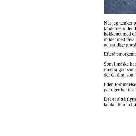
Når jeg tænker på
kinderne, indend
køkkenet med eft
mødet med råvare
genstridige græsk
Efterårsmorgenm
Som I måske har 
rimelig god samli
der én ting, som
I den forbindelse
par uger har test
Der er altså flyt
lænket til min hø