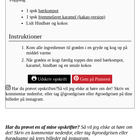
1
spsk
bærkompot
1
spsk
hjemmelavet karamel (kakao-version)
Lidt
Hindbær og kokos
Instruktioner
Kom alle ingredienser til grøden i en gryde og kog op på
middel varme.
Når grøden er kogt færdig toppes den med bærkompot,
karamel, hindbær og en smule kokos
Udskriv opskrift
Gem på Pinterest
Har du prøvet opskriften?
Så vil jeg elske at høre om det! Skriv en
kommentar nedenfor, eller tag
@groedgrisen
eller
#groedgrisen
på dine
billeder på instagram.
Har du prøvet en af mine opskrifter?
Så vil jeg elske at høre om
det! Skriv en kommentar nedenfor, eller tag #groedgrisen eller
#grødgame på jeres billeder på instagram.