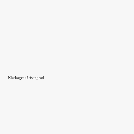
Klatkager af risengrød