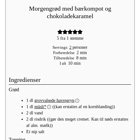
Morgengrød med bærkompot og
chokoladekaramel
5
fra 1 stemme
Servings:
2
personer
minutter
Forberedelse
2
min
minutter
Tilberedelse
8
min
minutter
I alt
10
min
Ingredienser
Grød
1
dl
grovvalsede havregryn
1
dl
müsli*
((kan erstattes af en kornblanding))
2
dl
vand
2
dl
risdrik
((gør den meget cremet. Kan til nøds erstattes
af alm. mælk))
Et nip
salt
Topping