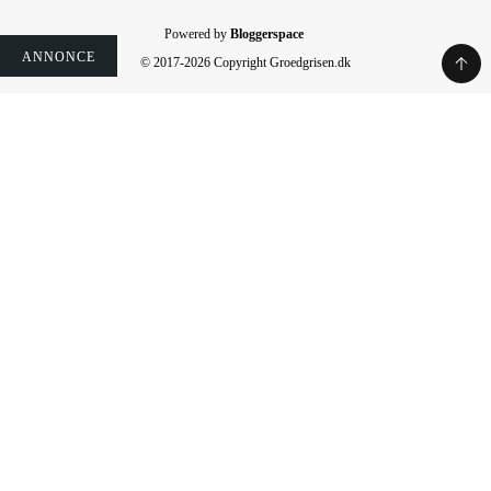
Powered by
Bloggerspace
ANNONCE
ANNONCE
ANNONCE
ANNONCE
ANNONCE
ANNONCE
ANNONCE
© 2017-2026 Copyright Groedgrisen.dk
Rate This Recipe
Your vote: