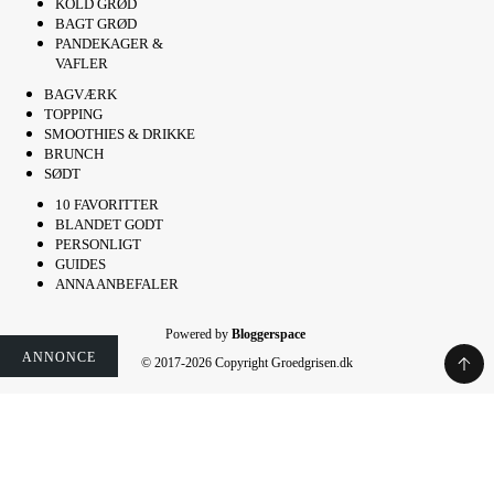
KOLD GRØD
BAGT GRØD
PANDEKAGER &
VAFLER
BAGVÆRK
TOPPING
SMOOTHIES & DRIKKE
BRUNCH
SØDT
10 FAVORITTER
BLANDET GODT
PERSONLIGT
GUIDES
ANNA ANBEFALER
Powered by
Bloggerspace
ANNONCE
ANNONCE
ANNONCE
© 2017-2026 Copyright Groedgrisen.dk
Rate This Recipe
Your vote: