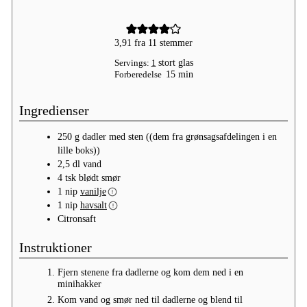
3,91
fra
11
stemmer
Servings:
1
stort glas
minutter
Forberedelse
15
min
Ingredienser
250
g
dadler med sten
((dem fra grønsagsafdelingen i en
lille boks))
2,5
dl
vand
4
tsk
blødt smør
1
nip
vanilje
1
nip
havsalt
Citronsaft
Instruktioner
Fjern stenene fra dadlerne og kom dem ned i en
minihakker
Kom vand og smør ned til dadlerne og blend til