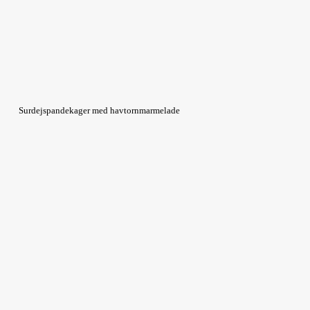
Surdejspandekager med havtornmarmelade