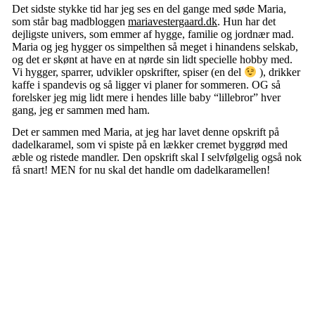
Det sidste stykke tid har jeg ses en del gange med søde Maria,
som står bag madbloggen
mariavestergaard.dk
. Hun har det
dejligste univers, som emmer af hygge, familie og jordnær mad.
Maria og jeg hygger os simpelthen så meget i hinandens selskab,
og det er skønt at have en at nørde sin lidt specielle hobby med.
Vi hygger, sparrer, udvikler opskrifter, spiser (en del
), drikker
kaffe i spandevis og så ligger vi planer for sommeren. OG så
forelsker jeg mig lidt mere i hendes lille baby “lillebror” hver
gang, jeg er sammen med ham.
Det er sammen med Maria, at jeg har lavet denne opskrift på
dadelkaramel, som vi spiste på en lækker cremet byggrød med
æble og ristede mandler. Den opskrift skal I selvfølgelig også nok
få snart! MEN for nu skal det handle om dadelkaramellen!