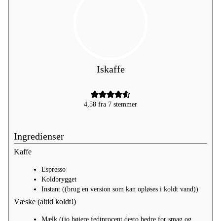
Iskaffe
4,58
fra
7
stemmer
Ingredienser
Kaffe
Espresso
Koldbrygget
Instant
((brug en version som kan opløses i koldt vand))
Væske (altid koldt!)
Mælk
((jo højere fedtprocent desto bedre for smag og