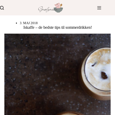
Fortsæt
til
indhold
3. MAJ 2018
Iskaffe – de bedste tips til sommerdrikken!