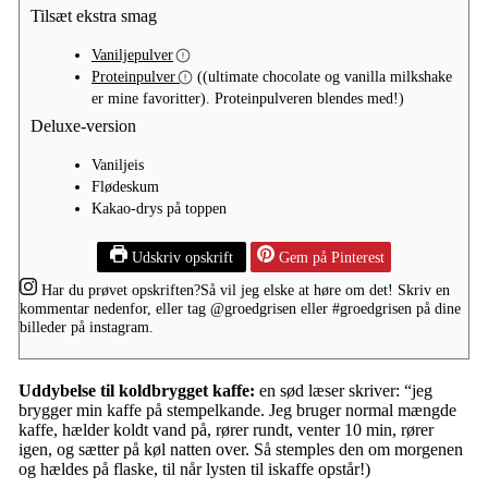
Tilsæt ekstra smag
Vaniljepulver
Proteinpulver
((ultimate chocolate og vanilla milkshake
er mine favoritter). Proteinpulveren blendes med!)
Deluxe-version
Vaniljeis
Flødeskum
Kakao-drys på toppen
Udskriv opskrift
Gem på Pinterest
Har du prøvet opskriften?
Så vil jeg elske at høre om det! Skriv en
kommentar nedenfor, eller tag
@groedgrisen
eller
#groedgrisen
på dine
billeder på instagram.
Uddybelse til koldbrygget kaffe:
en sød læser skriver: “jeg
brygger min kaffe på stempelkande. Jeg bruger normal mængde
kaffe, hælder koldt vand på, rører rundt, venter 10 min, rører
igen, og sætter på køl natten over. Så stemples den om morgenen
og hældes på flaske, til når lysten til iskaffe opstår!)