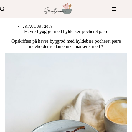
Fortsæt
til
indhold
28. AUGUST 2018
Havre-byggrød med hyldebær-pocheret pære
Opskriften på havre-byggrød med hyldebær-pocheret pære
indeholder reklamelinks markeret med *