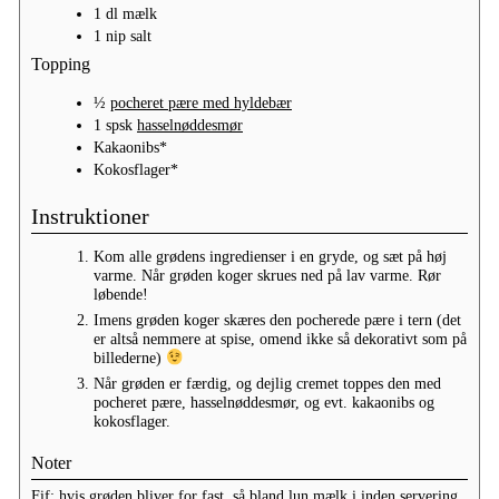
1
dl
mælk
1
nip
salt
Topping
½
pocheret pære med hyldebær
1
spsk
hasselnøddesmør
Kakaonibs*
Kokosflager*
Instruktioner
Kom alle grødens ingredienser i en gryde, og sæt på høj
varme. Når grøden koger skrues ned på lav varme. Rør
løbende!
Imens grøden koger skæres den pocherede pære i tern (det
er altså nemmere at spise, omend ikke så dekorativt som på
billederne)
Når grøden er færdig, og dejlig cremet toppes den med
pocheret pære, hasselnøddesmør, og evt. kakaonibs og
kokosflager.
Noter
Fif: hvis grøden bliver for fast, så bland lun mælk i inden servering.