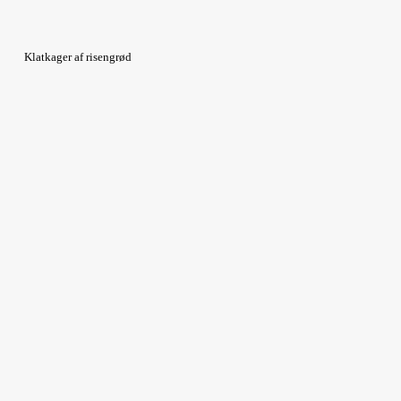
Klatkager af risengrød