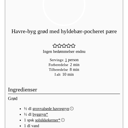
Havre-byg grød med hyldebær-pocheret pære
Ingen bedømmelser endnu
Servings:
1
person
minutter
Forberedelse
2
min
minutter
Tilberedelse
8
min
minutter
I alt
10
min
Ingredienser
Grød
½
dl
grovvalsede havregryn
½
dl
byggryn*
1
spsk
solsikkekerner*
1
dl
vand