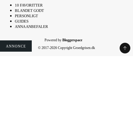
10 FAVORITTER
BLANDET GODT
PERSONLIGT
GUIDES
ANNA ANBEFALER
Powered by
Bloggerspace
ANNONCE
ANNONCE
ANNONCE
ANNONCE
ANNONCE
ANNONCE
ANNONCE
© 2017-2026 Copyright Groedgrisen.dk
Rate This Recipe
Your vote: