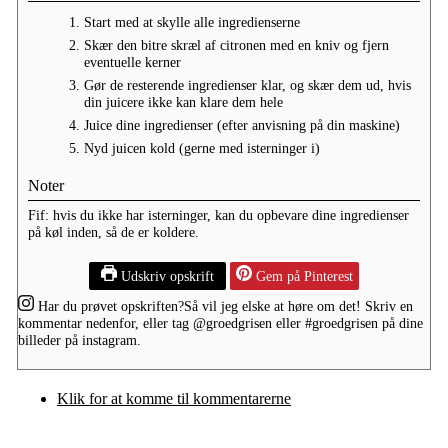
Start med at skylle alle ingredienserne
Skær den bitre skræl af citronen med en kniv og fjern
eventuelle kerner
Gør de resterende ingredienser klar, og skær dem ud, hvis
din juicere ikke kan klare dem hele
Juice dine ingredienser (efter anvisning på din maskine)
Nyd juicen kold (gerne med isterninger i)
Noter
Fif: hvis du ikke har isterninger, kan du opbevare dine ingredienser
på køl inden, så de er koldere.
Udskriv opskrift
Gem på Pinterest
Har du prøvet opskriften?
Så vil jeg elske at høre om det! Skriv en
kommentar nedenfor, eller tag
@groedgrisen
eller
#groedgrisen
på dine
billeder på instagram.
Klik for at komme til kommentarerne