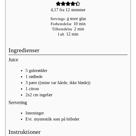
4,17
fra
12
stemmer
Servings:
4
store glas
minutter
Forberedelse
10
min
minutter
Tilberedelse
2
min
minutter
I alt
12
min
Ingredienser
Juice
5
gulerødder
1
rødbede
3
pære
((mine var hårde, ikke bløde))
1
citron
2x2
cm
ingefær
Servering
Isterninger
Evt. myntestilk som på billedet
Instruktioner