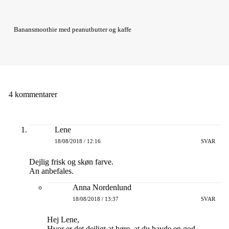
Banansmoothie med peanutbutter og kaffe
4 kommentarer
Lene
18/08/2018 / 12:16
SVAR
Dejlig frisk og skøn farve.
An anbefales.
Anna Nordenlund
18/08/2018 / 13:37
SVAR
Hej Lene,
Hvor er det dejligt at høre, at du havde en god