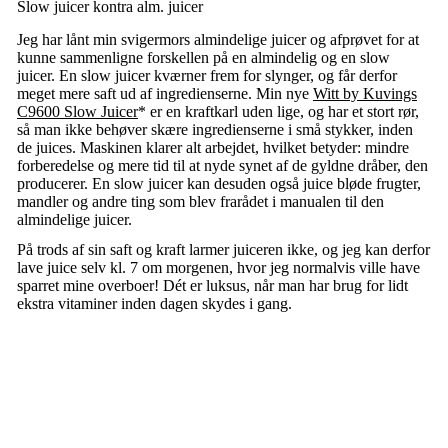
Slow juicer kontra alm. juicer
Jeg har lånt min svigermors almindelige juicer og afprøvet for at
kunne sammenligne forskellen på en almindelig og en slow
juicer. En slow juicer kværner frem for slynger, og får derfor
meget mere saft ud af ingredienserne. Min nye
Witt by Kuvings
C9600 Slow Juicer
* er en kraftkarl uden lige, og har et stort rør,
så man ikke behøver skære ingredienserne i små stykker, inden
de juices. Maskinen klarer alt arbejdet, hvilket betyder: mindre
forberedelse og mere tid til at nyde synet af de gyldne dråber, den
producerer. En slow juicer kan desuden også juice bløde frugter,
mandler og andre ting som blev frarådet i manualen til den
almindelige juicer.
På trods af sin saft og kraft larmer juiceren ikke, og jeg kan derfor
lave juice selv kl. 7 om morgenen, hvor jeg normalvis ville have
sparret mine overboer! Dét er luksus, når man har brug for lidt
ekstra vitaminer inden dagen skydes i gang.