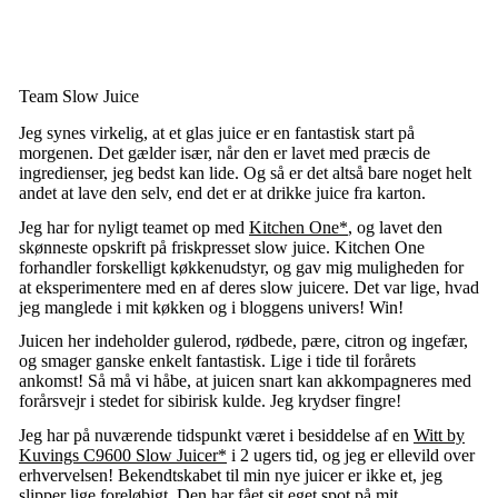
Team Slow Juice
Jeg synes virkelig, at et glas juice er en fantastisk start på
morgenen. Det gælder især, når den er lavet med præcis de
ingredienser, jeg bedst kan lide. Og så er det altså bare noget helt
andet at lave den selv, end det er at drikke juice fra karton.
Jeg har for nyligt teamet op med
Kitchen One*
, og lavet den
skønneste opskrift på friskpresset slow juice. Kitchen One
forhandler forskelligt køkkenudstyr, og gav mig muligheden for
at eksperimentere med en af deres slow juicere. Det var lige, hvad
jeg manglede i mit køkken og i bloggens univers! Win!
Juicen her indeholder gulerod, rødbede, pære, citron og ingefær,
og smager ganske enkelt fantastisk. Lige i tide til forårets
ankomst! Så må vi håbe, at juicen snart kan akkompagneres med
forårsvejr i stedet for sibirisk kulde. Jeg krydser fingre!
Jeg har på nuværende tidspunkt været i besiddelse af en
Witt by
Kuvings C9600 Slow Juicer*
i 2 ugers tid, og jeg er ellevild over
erhvervelsen! Bekendtskabet til min nye juicer er ikke et, jeg
slipper lige foreløbigt. Den har fået sit eget spot på mit