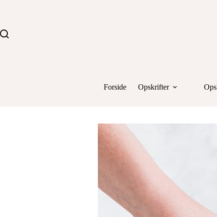
Fortsæt
til
indhold
Forside
Opskrifter
Opsk