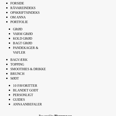
FORSIDE
RÅVAREINDEKS
OPSKRIFTSINDEKS
OM ANNA
PORTFOLIE
GRØD
VARM GRØD
KOLD GRØD
BAGT GRØD
PANDEKAGER &
VAFLER
BAGVÆRK
TOPPING
SMOOTHIES & DRIKKE
BRUNCH
SØDT
10 FAVORITTER
BLANDET GODT
PERSONLIGT
GUIDES
ANNA ANBEFALER
Powered by
Bloggerspace