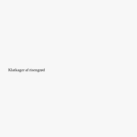
Klatkager af risengrød