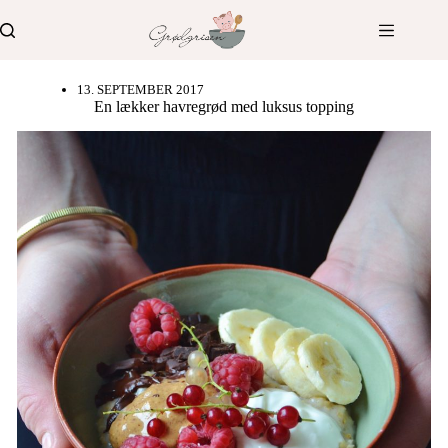
Fortsæt
til
indhold
13. SEPTEMBER 2017
En lækker havregrød med luksus topping