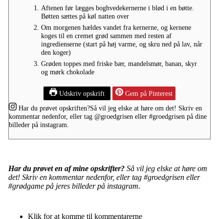
Aftenen før lægges boghvedekernerne i blød i en bøtte.
Bøtten sættes på køl natten over
Om morgenen hældes vandet fra kernerne, og kernene
koges til en cremet grød sammen med resten af
ingredienserne (start på høj varme, og skru ned på lav, når
den koger)
Grøden toppes med friske bær, mandelsmør, banan, skyr
og mørk chokolade
Udskriv opskrift
Gem på Pinterest
Har du prøvet opskriften?
Så vil jeg elske at høre om det! Skriv en
kommentar nedenfor, eller tag
@groedgrisen
eller
#groedgrisen
på dine
billeder på instagram.
Har du prøvet en af mine opskrifter?
Så vil jeg elske at høre om
det! Skriv en kommentar nedenfor, eller tag #groedgrisen eller
#grødgame på jeres billeder på instagram.
Klik for at komme til kommentarerne