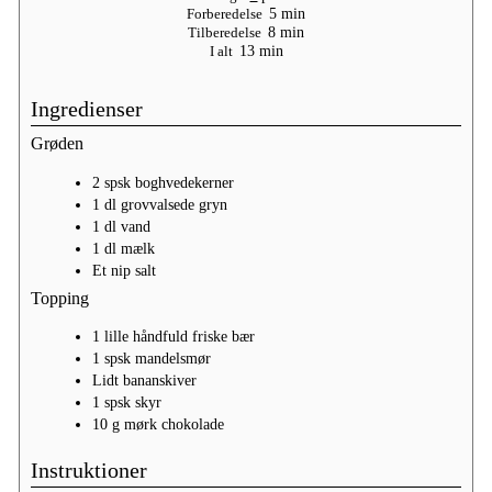
minutter
Forberedelse
5
min
minutter
Tilberedelse
8
min
minutter
I alt
13
min
Ingredienser
Grøden
2
spsk
boghvedekerner
1
dl
grovvalsede gryn
1
dl
vand
1
dl
mælk
Et nip salt
Topping
1 lille håndfuld
friske bær
1
spsk
mandelsmør
Lidt
bananskiver
1
spsk
skyr
10
g
mørk chokolade
Instruktioner