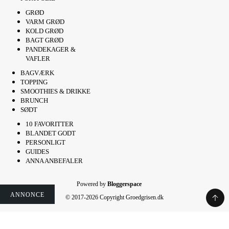
GRØD
VARM GRØD
KOLD GRØD
BAGT GRØD
PANDEKAGER &
VAFLER
BAGVÆRK
TOPPING
SMOOTHIES & DRIKKE
BRUNCH
SØDT
10 FAVORITTER
BLANDET GODT
PERSONLIGT
GUIDES
ANNA ANBEFALER
Powered by
Bloggerspace
ANNONCE
ANNONCE
ANNONCE
ANNONCE
ANNONCE
ANNONCE
ANNONCE
© 2017-2026 Copyright Groedgrisen.dk
Rate This Recipe