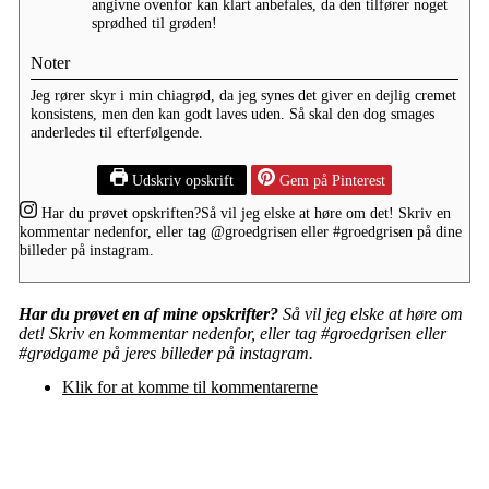
angivne ovenfor kan klart anbefales, da den tilfører noget
sprødhed til grøden!
Noter
Jeg rører skyr i min chiagrød, da jeg synes det giver en dejlig cremet
konsistens, men den kan godt laves uden. Så skal den dog smages
anderledes til efterfølgende.
Udskriv opskrift
Gem på Pinterest
Har du prøvet opskriften?
Så vil jeg elske at høre om det! Skriv en
kommentar nedenfor, eller tag
@groedgrisen
eller
#groedgrisen
på dine
billeder på instagram.
Har du prøvet en af mine opskrifter?
Så vil jeg elske at høre om
det! Skriv en kommentar nedenfor, eller tag #groedgrisen eller
#grødgame på jeres billeder på instagram.
Klik for at komme til kommentarerne