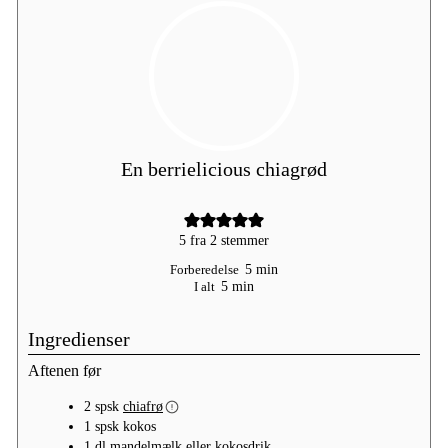
En berrielicious chiagrød
5
fra
2
stemmer
minutter
Forberedelse
5
min
minutter
I alt
5
min
Ingredienser
Aftenen før
2
spsk
chiafrø
1
spsk
kokos
1
dl
mandelmælk eller kokosdrik