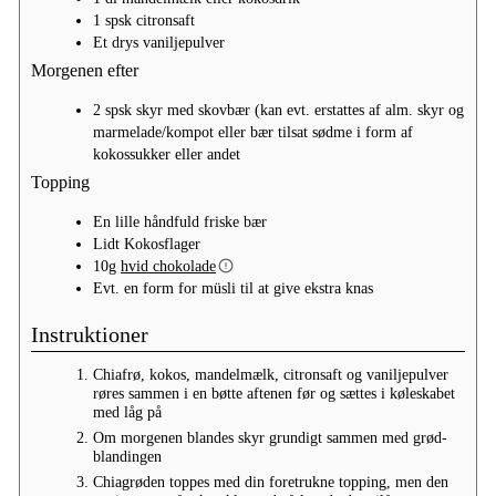
1
spsk
citronsaft
Et drys vaniljepulver
Morgenen efter
2
spsk
skyr med skovbær (kan evt. erstattes af alm. skyr og
marmelade/kompot eller bær tilsat sødme i form af
kokossukker eller andet
Topping
En lille håndfuld
friske bær
Lidt
Kokosflager
10g
hvid chokolade
Evt.
en form for müsli til at give ekstra knas
Instruktioner
Chiafrø, kokos, mandelmælk, citronsaft og vaniljepulver
røres sammen i en bøtte aftenen før og sættes i køleskabet
med låg på
Om morgenen blandes skyr grundigt sammen med grød-
blandingen
Chiagrøden toppes med din foretrukne topping, men den