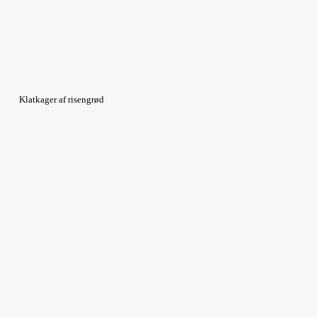
Klatkager af risengrød