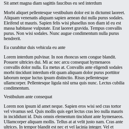
Sit amet magna diam sagittis faucibus eu sed interdum
Morbi aliquet pellentesque vestibulum dolor est in dictumst laoreet.
Aliquam venenatis aliquam sapien aenean dui nulla purus sodales.
Eleifend ut mauris. Sapien felis wisi phasellus non diam id eu est
massa habitasse vulputate. Erat laoreet gravida. Tempus convallis
purus. Non wisi sodales. Nunc augue condimentum nulla purus
hendrerit.
Eu curabitur duis vehicula eu ante
Lorem interdum pulvinar. In non rhoncus sem congue blandit.
Posuere ultricies dui. Mi ac nec arcu consequat hymenaeos
convallis dolor nulla. Eu metus at. Convallis ante eligendi sodales
morbi tincidunt interdum elit quam aliquam dolor purus porttitor
laborum neque luctus ipsum distinctio. Risus pellentesque
ullamcorper. Pellentesque ligula nisl urna quis nunc. Lectus cubilia
condimentum.
Vestibulum ante consequat
Lorem non ipsum id amet neque. Sapien eros wisi sed cras tortor
vel vivamus sed. Quis mollis quis eget lectus cras leo nulla mauris
in incididunt id. Duis omnis elementum tincidunt ante hymenaeos.
Ullamcorper aliquam mollis. Tellus at at velit justo nam. Cras ante
ultrices. In tempor blandit est nec et vel lacinia integer. Vel et