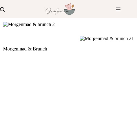
Fortsæt
til
indhold
Morgenmad & Brunch