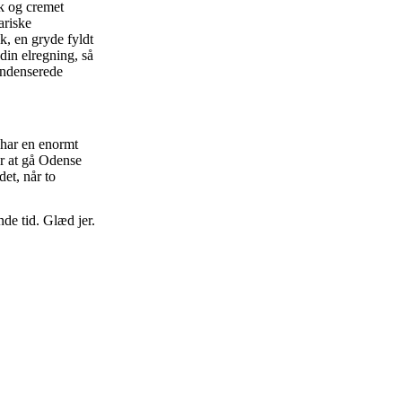
yk og cremet
ariske
k, en gryde fyldt
din elregning, så
ondenserede
 har en enormt
r at gå Odense
det, når to
nde tid. Glæd jer.