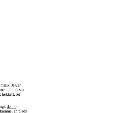
 mælk. Jeg er
, men ikke desto
k lækkert, og
rugt,
denne
e karamel en plads