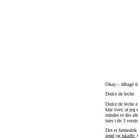
Okay – tilbage ti
Dulce de leche
Dulce de leche e
klar over, at jeg
mindre er der al
især i de 3 vers
Det er fantastis
grød
og
iskaffe
.