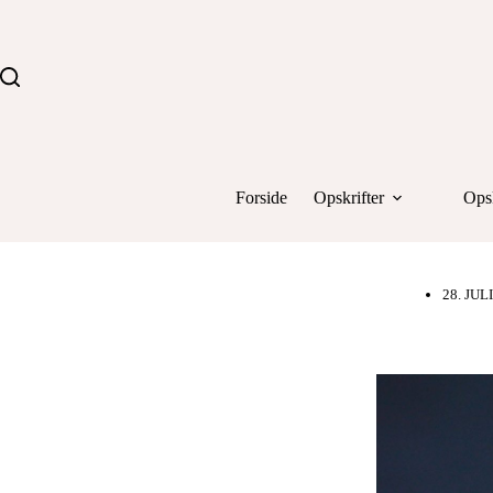
Fortsæt
til
indhold
Forside
Opskrifter
Opsk
28. JUL