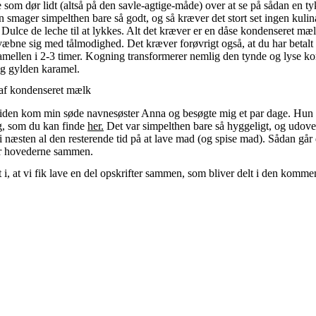
e som dør lidt (altså på den savle-agtige-måde) over at se på sådan en t
 smager simpelthen bare så godt, og så kræver det stort set ingen kulin
 Dulce de leche til at lykkes. Alt det kræver er en dåse kondenseret mæl
æbne sig med tålmodighed. Det kræver forøvrigt også, at du har betalt 
mellen i 2-3 timer. Kogning transformerer nemlig den tynde og lyse k
og gylden karamel.
af kondenseret mælk
siden kom min søde navnesøster Anna og besøgte mig et par dage. Hun
g, som du kan finde
her.
Det var simpelthen bare så hyggeligt, og udove
i næsten al den resterende tid på at lave mad (og spise mad). Sådan går 
r hovederne sammen.
t i, at vi fik lave en del opskrifter sammen, som bliver delt i den komme