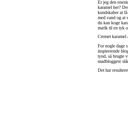
Er jeg den enest
karamel her? Den
kundskaber at få
med vand og at v
du kan koge kara
mælk til en tyk 
Cremet karamel 
For nogle dage 
inspirerende blo
tynd, så brugte v
madbloggere slå
Det har resultere