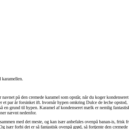
l karamellen.
r navnet på den cremede karamel som opstår, når du koger kondenseret
 er et par år forsinket ift. hvornår hypen omkring Dulce de leche opstod
tså en grund til hypen. Karamel af kondenseret mælk er nemlig fantastis
ioner nævnt nedenfor.
k sammen med det meste, og kan især anbefales ovenpå banan-is, frisk f
 Og især forbi det er så fantastisk ovenpå grød, så fortjente den cremed