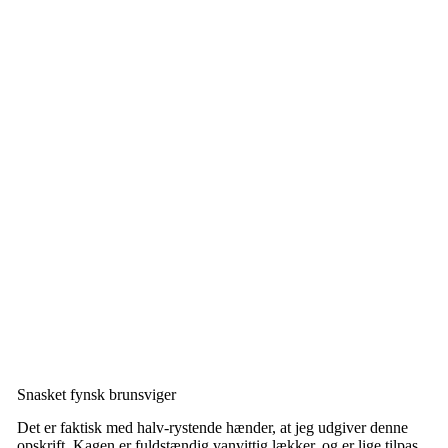
Snasket fynsk brunsviger
Det er faktisk med halv-rystende hænder, at jeg udgiver denne
opskrift. Kagen er fuldstændig vanvittig lækker, og er lige tilpas