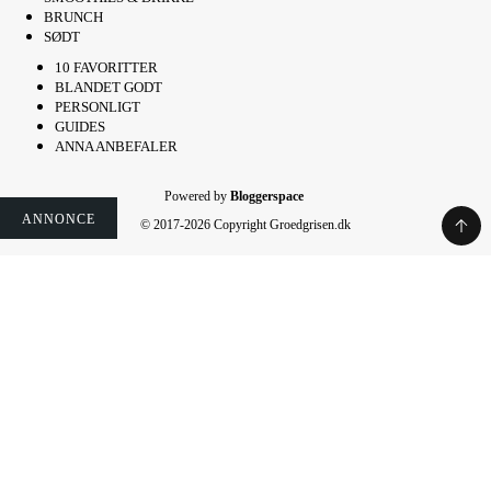
BRUNCH
SØDT
10 FAVORITTER
BLANDET GODT
PERSONLIGT
GUIDES
ANNA ANBEFALER
Powered by
Bloggerspace
ANNONCE
ANNONCE
ANNONCE
ANNONCE
ANNONCE
ANNONCE
© 2017-2026 Copyright Groedgrisen.dk
Rate This Recipe
Your vote: