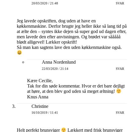
20/03/2020 / 21:48
SVAR
Jeg lavede opskriften, dog uden at have en
køkkenmaskine. Derfor brugte jeg heller ikke så lang tid på
at ælte den – syntes ikke dejen så super god ud dagen efter,
men lavede den efter anvisningen. Og brødet var sååååå
blødt alligevel! Lækker opskrift!
Så man kan sagtens lave den uden køkkenmaskine også.
Anna Nordenlund
22/03/2020 / 21:14
SVAR
Kære Cecilie,
Tak for din søde kommentar. Hvor er det bare dejligt
at høre, at den blev god uden så meget æltning!
Knus Anna
Christine
16/10/2019 / 11:41
SVAR
Helt perfekt brunsviger
Lækkert med frisk brunsviger