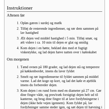
Instruktioner
Aftenen før
Opløs gæren i surdej og mælk
Tilføj de resterende ingredienser, og rør dem sammen på
lav hastighed
Ælt dejen ved middel hastighed i 5 min. Tilføj smør, og
ælt videre i ca. 10 min til dejen er glat og smidig
Kom dejen i en bøtte, beklæd den med et fugtigt
viskestykke, og lad dejen hæve natten over i køleskabet
Om morgenen
Tænd
ovnen på 180 grader, og lad dejen stå og temperere
på køkkenbordet, imens du laver fyldet
Smelt og rør ingredienserne til fyldet sammen på middel
varme. Lad det koge op kort, og lad det køle et øjeblik
imens du forbereder dejen.
Kom dejen i en rund form med en diameter på 27 cm. Gør
dine fingre våde, og pres/træk forsigtigt dejen helt ud til
kanterne, og brug dine fingre til at lave fordybningerne i
dejen (ikke hele vejen igennem). Kom fyldet på, lav
fordybninger samme steder igen, og sæt dejen til hævning i