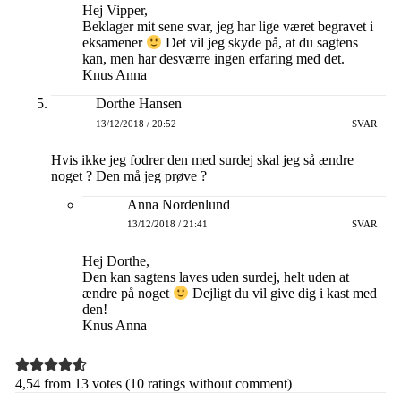
Hej Vipper,
Beklager mit sene svar, jeg har lige været begravet i
eksamener
Det vil jeg skyde på, at du sagtens
kan, men har desværre ingen erfaring med det.
Knus Anna
Dorthe Hansen
13/12/2018 / 20:52
SVAR
Hvis ikke jeg fodrer den med surdej skal jeg så ændre
noget ? Den må jeg prøve ?
Anna Nordenlund
13/12/2018 / 21:41
SVAR
Hej Dorthe,
Den kan sagtens laves uden surdej, helt uden at
ændre på noget
Dejligt du vil give dig i kast med
den!
Knus Anna
4,54 from 13 votes (
10 ratings without comment
)