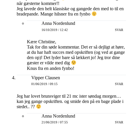
når gæsterne kommer!!
Jeg lavede den helt klassiske og gangede den med to til en
bradepande. Mange hilsner fra en fynbo
Anna Nordenlund
16/10/2019 / 12:42
SVAR
Kære Christine,
Tak for din søde kommentar. Det er så dejligt at høre,
at du har haft succes med opskriften (og ved at gange
den op)! Det lyder bare så lækkert jo! Jeg tror dine
gæster er vilde med dig
Knus fra en anden fynbo!
Vipper Clausen
01/06/2019 / 09:15
SVAR
Jeg har lovet brunsviger til 21 mc ister søndag morgen…
kan jeg gange opskriften. og smide den på en bage plade i
stedet.. ??
Anna Nordenlund
21/06/2019 / 07:55
SVAR