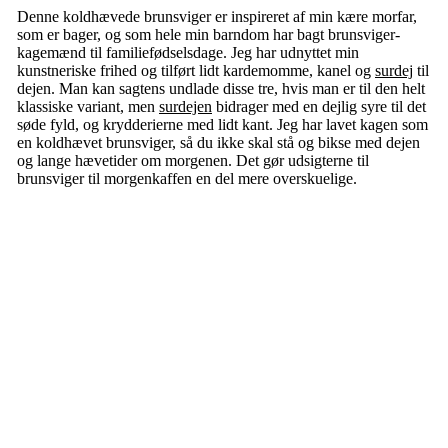
Denne koldhævede brunsviger er inspireret af min kære morfar,
som er bager, og som hele min barndom har bagt brunsviger-
kagemænd til familiefødselsdage. Jeg har udnyttet min
kunstneriske frihed og tilført lidt kardemomme, kanel og
surdej
til
dejen. Man kan sagtens undlade disse tre, hvis man er til den helt
klassiske variant, men
surdejen
bidrager med en dejlig syre til det
søde fyld, og krydderierne med lidt kant. Jeg har lavet kagen som
en koldhævet brunsviger, så du ikke skal stå og bikse med dejen
og lange hævetider om morgenen. Det gør udsigterne til
brunsviger til morgenkaffen en del mere overskuelige.