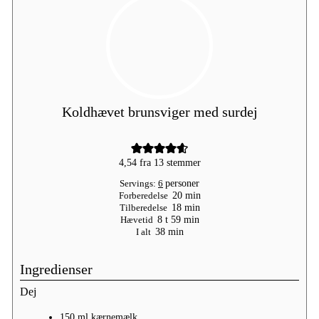
Koldhævet brunsviger med surdej
4,54
fra
13
stemmer
Servings:
6
personer
minutter
Forberedelse
20
min
minutter
Tilberedelse
18
min
timer
minutter
Hævetid
8
t
59
min
minutter
I alt
38
min
Ingredienser
Dej
150
ml
kærnemælk