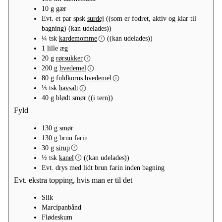
10
g
gær
Evt.
et par spsk
surdej
((som er fodret, aktiv og klar til
bagning) (kan udelades))
¼
tsk
kardemomme
((kan udelades))
1
lille
æg
20
g
rørsukker
200
g
hvedemel
80
g
fuldkorns hvedemel
⅓
tsk
havsalt
40
g
blødt smør
((i tern))
Fyld
130
g
smør
130
g
brun farin
30
g
sirup
½
tsk
kanel
((kan udelades))
Evt.
drys
med lidt brun farin inden bagning
Evt. ekstra topping, hvis man er til det
Slik
Marcipanbånd
Flødeskum