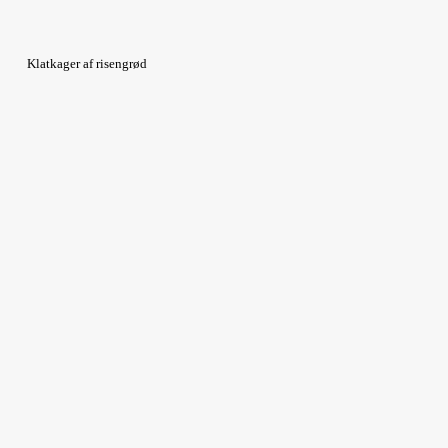
Klatkager af risengrød