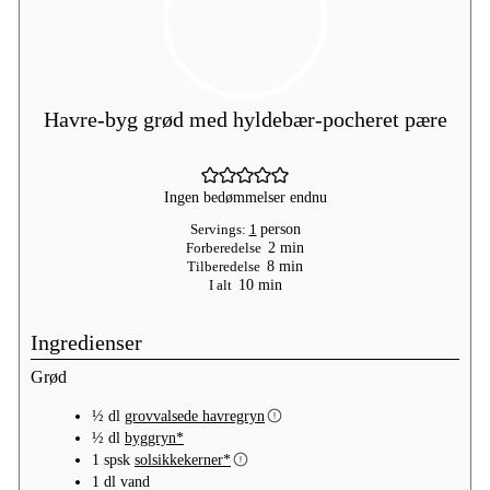
Havre-byg grød med hyldebær-pocheret pære
Ingen bedømmelser endnu
Servings:
1
person
minutter
Forberedelse
2
min
minutter
Tilberedelse
8
min
minutter
I alt
10
min
Ingredienser
Grød
½
dl
grovvalsede havregryn
½
dl
byggryn*
1
spsk
solsikkekerner*
1
dl
vand