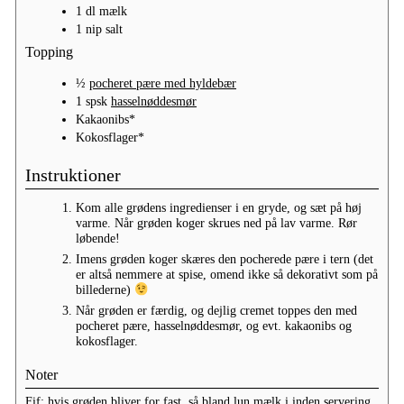
1
dl
mælk
1
nip
salt
Topping
½
pocheret pære med hyldebær
1
spsk
hasselnøddesmør
Kakaonibs*
Kokosflager*
Instruktioner
Kom alle grødens ingredienser i en gryde, og sæt på høj
varme. Når grøden koger skrues ned på lav varme. Rør
løbende!
Imens grøden koger skæres den pocherede pære i tern (det
er altså nemmere at spise, omend ikke så dekorativt som på
billederne)
Når grøden er færdig, og dejlig cremet toppes den med
pocheret pære, hasselnøddesmør, og evt. kakaonibs og
kokosflager.
Noter
Fif: hvis grøden bliver for fast, så bland lun mælk i inden servering.