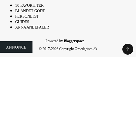
10 FAVORITTER
BLANDET GODT
PERSONLIGT
GUIDES
ANNA ANBEFALER
Powered by
Bloggerspace
ANNONCE
ANNONCE
ANNONCE
ANNONCE
ANNONCE
ANNONCE
ANNONCE
© 2017-2026 Copyright Groedgrisen.dk
Rate This Recipe
Your vote: