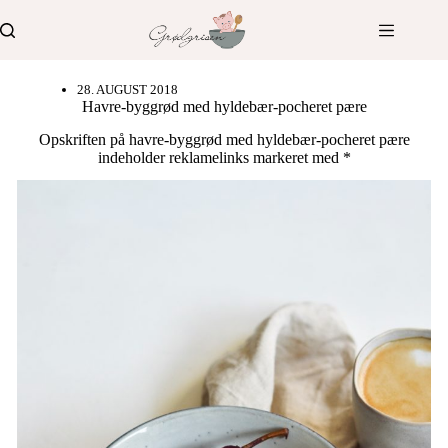
Fortsæt
til
indhold
28. AUGUST 2018
Havre-byggrød med hyldebær-pocheret pære
Opskriften på havre-byggrød med hyldebær-pocheret pære
indeholder reklamelinks markeret med *