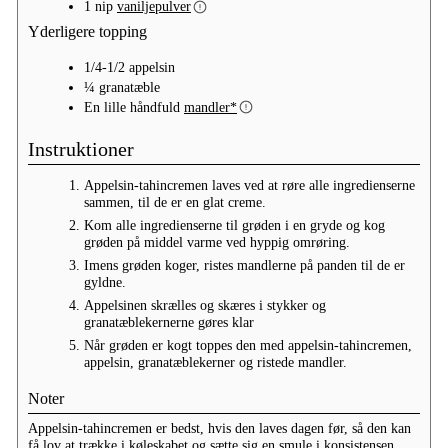
1
nip
vaniljepulver
Yderligere topping
1/4-1/2
appelsin
¼
granatæble
En
lille håndfuld
mandler*
Instruktioner
Appelsin-tahincremen laves ved at røre alle ingredienserne
sammen, til de er en glat creme.
Kom alle ingredienserne til grøden i en gryde og kog
grøden på middel varme ved hyppig omrøring.
Imens grøden koger, ristes mandlerne på panden til de er
gyldne.
Appelsinen skrælles og skæres i stykker og
granatæblekernerne gøres klar
Når grøden er kogt toppes den med appelsin-tahincremen,
appelsin, granatæblekerner og ristede mandler.
Noter
Appelsin-tahincremen er bedst, hvis den laves dagen før, så den kan
få lov at trække i køleskabet og sætte sig en smule i konsistensen.