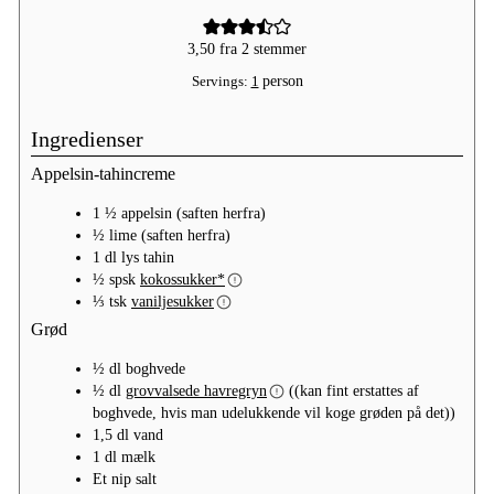
3,50
fra
2
stemmer
Servings:
1
person
Ingredienser
Appelsin-tahincreme
1 ½
appelsin (saften herfra)
½
lime (saften herfra)
1
dl
lys tahin
½
spsk
kokossukker*
⅓
tsk
vaniljesukker
Grød
½
dl
boghvede
½
dl
grovvalsede havregryn
((kan fint erstattes af
boghvede, hvis man udelukkende vil koge grøden på det))
1,5
dl
vand
1
dl
mælk
Et
nip
salt