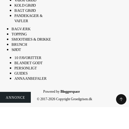
VARM GRØD
KOLD GRØD
BAGT GRØD
PANDEKAGER &
VAFLER
BAGVÆRK
TOPPING
SMOOTHIES & DRIKKE
BRUNCH
SØDT
10 FAVORITTER
BLANDET GODT
PERSONLIGT
GUIDES
ANNA ANBEFALER
Powered by
Bloggerspace
ANNONCE
ANNONCE
ANNONCE
ANNONCE
ANNONCE
ANNONCE
ANNONCE
© 2017-2026 Copyright Groedgrisen.dk
Rate This Recipe
Your vote: