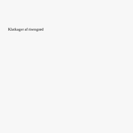
Klatkager af risengrød