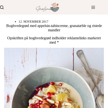
Fortsæt
til
indhold
12. NOVEMBER 2017
Boghvedegrød med appelsin-tahincreme, granatæble og ristede
mandler
Opskriften på boghvedegrød indholder reklamelinks markeret
med *